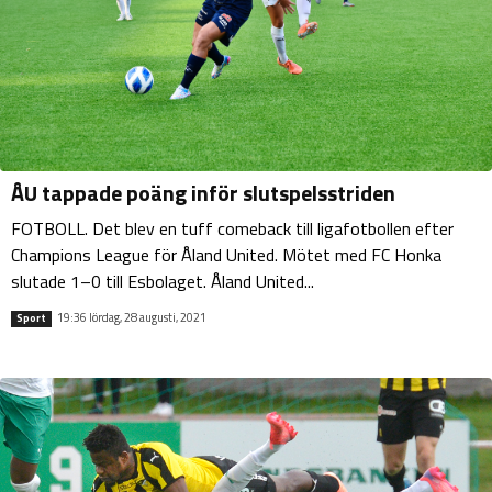
ÅU tappade poäng inför slutspelsstriden
FOTBOLL. Det blev en tuff comeback till ligafotbollen efter
Champions League för Åland United. Mötet med FC Honka
slutade 1–0 till Esbolaget. Åland United...
19:36 lördag, 28 augusti, 2021
Sport