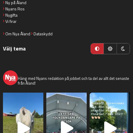
Ny på Åland
Nyans Ros
Nygifta
Vi firar
Om Nya Åland
Dataskydd
Välj tema
nyaaland
Häng med Nyans redaktion på jobbet och ta del av allt det senaste
från Åland!