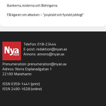
Bankerna, koderna och åldringarna
Fårägaren om attacken – ”psykiskt och fysiskt jobbigt”
Telefon: 018-23444
E-post:
redaktion@nyan.ax
Annons:
annons@nyan.ax
Prenumeration:
prenumeration@nyan.ax
Adress: Norra Esplanadgatan 1
22100 Mariehamn
ISSN 0359-1441 (print)
ISSN 2490-1628 (online)