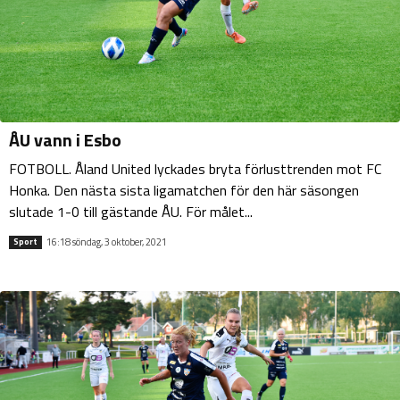
ÅU vann i Esbo
FOTBOLL. Åland United lyckades bryta förlusttrenden mot FC
Honka. Den nästa sista ligamatchen för den här säsongen
slutade 1-0 till gästande ÅU. För målet...
16:18 söndag, 3 oktober, 2021
Sport