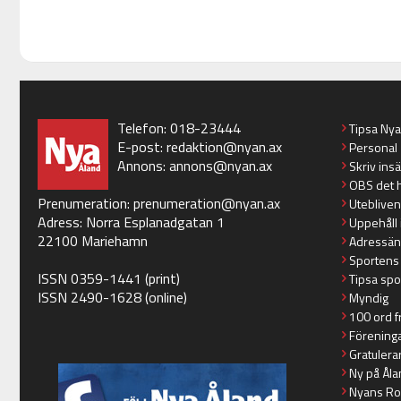
Telefon: 018-23444
Tipsa Ny
E-post:
redaktion@nyan.ax
Personal
Annons:
annons@nyan.ax
Skriv ins
OBS det 
Prenumeration:
prenumeration@nyan.ax
Utebliven
Adress: Norra Esplanadgatan 1
Uppehåll 
22100 Mariehamn
Adressän
Sportens
ISSN 0359-1441 (print)
Tipsa spo
ISSN 2490-1628 (online)
Myndig
100 ord f
Förening
Gratulera
Ny på Åla
Nyans Ro