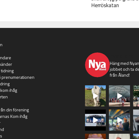
Herröskatan
an
nyaaland
ändare
Häng med Nyans
händer
jobbet och ta de
 tidning
från Åland!
i prenumerationen
dring
 kom ihåg
rten
rån din förening
arnas Kom ihåg
r
nd
s