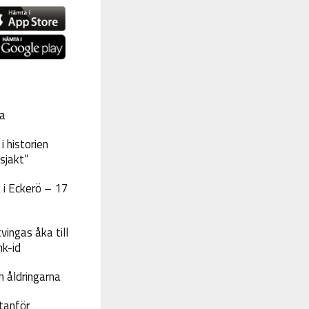
a
 historien
sjakt”
 i Eckerö – 17
vingas åka till
nk-id
 åldringarna
tanför