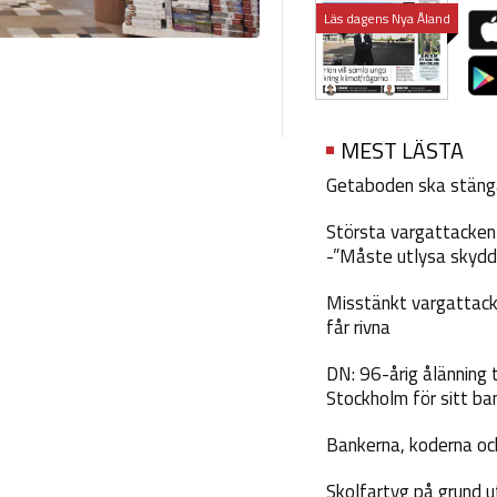
Läs dagens Nya Åland
MEST LÄSTA
Getaboden ska stäng
Största vargattacken i
-”Måste utlysa skydd
Misstänkt vargattack
får rivna
DN: 96-årig ålänning t
Stockholm för sitt ba
Bankerna, koderna och
Skolfartyg på grund u