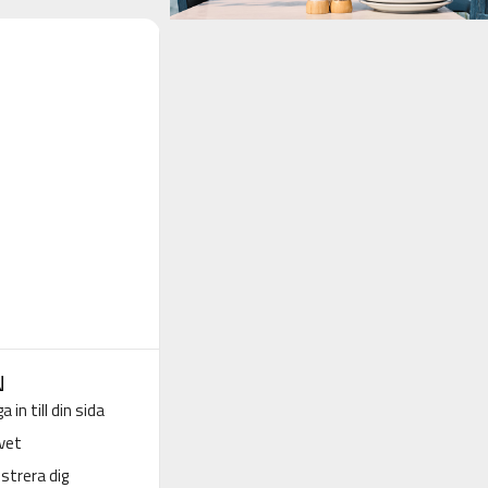
N
a in till din sida
vet
strera dig