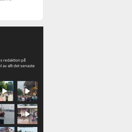
 redaktion på
l av allt det senaste