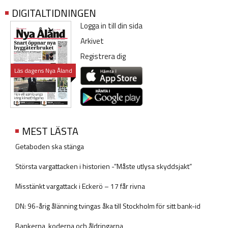
DIGITALTIDNINGEN
Logga in till din sida
Arkivet
Registrera dig
Läs dagens Nya Åland
MEST LÄSTA
Getaboden ska stänga
Största vargattacken i historien -”Måste utlysa skyddsjakt”
Misstänkt vargattack i Eckerö – 17 får rivna
DN: 96-årig ålänning tvingas åka till Stockholm för sitt bank-id
Bankerna, koderna och åldringarna