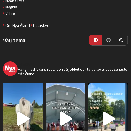
Nyans Ros
Nygifta
Vi firar
Om Nya Åland
Dataskydd
Välj tema
nyaaland
Häng med Nyans redaktion på jobbet och ta del av allt det senaste
från Åland!