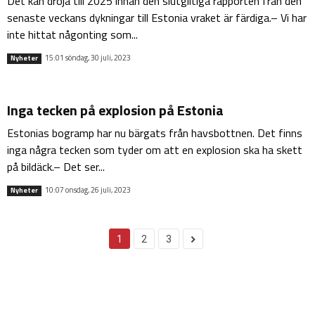
Det kan dröja till 2025 innan den slutgiltiga rapporten från den
senaste veckans dykningar till Estonia vraket är färdiga.– Vi har
inte hittat någonting som...
15:01 söndag, 30 juli, 2023
Nyheter
Inga tecken på explosion på Estonia
Estonias bogramp har nu bärgats från havsbottnen. Det finns
inga några tecken som tyder om att en explosion ska ha skett
på bildäck.– Det ser...
10:07 onsdag, 26 juli, 2023
Nyheter
1
2
3