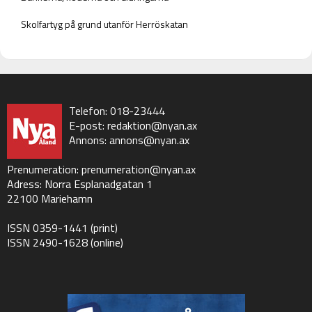
Skolfartyg på grund utanför Herröskatan
Telefon: 018-23444
E-post:
redaktion@nyan.ax
Annons:
annons@nyan.ax
Prenumeration:
prenumeration@nyan.ax
Adress: Norra Esplanadgatan 1
22100 Mariehamn
ISSN 0359-1441 (print)
ISSN 2490-1628 (online)