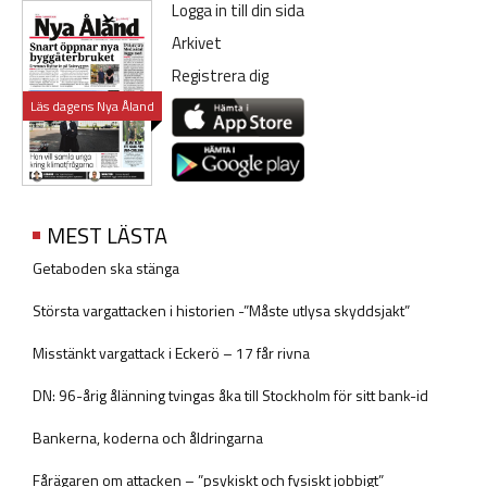
Logga in till din sida
Arkivet
Registrera dig
Läs dagens Nya Åland
MEST LÄSTA
Getaboden ska stänga
Största vargattacken i historien -”Måste utlysa skyddsjakt”
Misstänkt vargattack i Eckerö – 17 får rivna
DN: 96-årig ålänning tvingas åka till Stockholm för sitt bank-id
Bankerna, koderna och åldringarna
Fårägaren om attacken – ”psykiskt och fysiskt jobbigt”