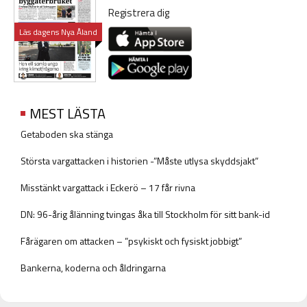
Registrera dig
Läs dagens Nya Åland
MEST LÄSTA
Getaboden ska stänga
Största vargattacken i historien -”Måste utlysa skyddsjakt”
Misstänkt vargattack i Eckerö – 17 får rivna
DN: 96-årig ålänning tvingas åka till Stockholm för sitt bank-id
Fårägaren om attacken – ”psykiskt och fysiskt jobbigt”
Bankerna, koderna och åldringarna