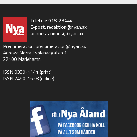
Telefon: 018-23444
E-post:
redaktion@nyan.ax
Annons:
annons@nyan.ax
Prenumeration:
prenumeration@nyan.ax
Adress: Norra Esplanadgatan 1
22100 Mariehamn
ISSN 0359-1441 (print)
ISSN 2490-1628 (online)