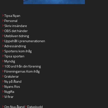
Tipsa Nyan
Personal
Skriv insändare
OBS det händer
Utebliven tidning
Uppehåll i prenumerationen
Adressändring
Sportens kom ihåg
Tipsa sporten
Myndig
100 ord från din förening
Föreningarnas Kom ihåg
Gratulerar
Ny på Åland
Nyans Ros
Nygifta
Vi firar
Om Nya Åland
Dataskydd