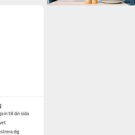
N
a in till din sida
vet
strera dig