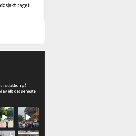
yddsjakt taget
 redaktion på
l av allt det senaste