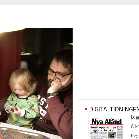
DIGITALTIDNINGE
Logg
Arki
Regi