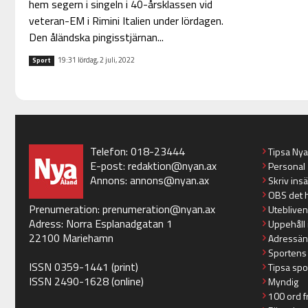
hem segern i singeln i 40-årsklassen vid
veteran-EM i Rimini Italien under lördagen.
Den åländska pingisstjärnan...
19:31 lördag, 2 juli, 2022
Sport
Telefon: 018-23444
Tipsa Ny
E-post:
redaktion@nyan.ax
Personal
Annons:
annons@nyan.ax
Skriv ins
OBS det 
Prenumeration:
prenumeration@nyan.ax
Utebliven
Adress: Norra Esplanadgatan 1
Uppehåll 
22100 Mariehamn
Adressän
Sportens
ISSN 0359-1441 (print)
Tipsa spo
ISSN 2490-1628 (online)
Myndig
100 ord f