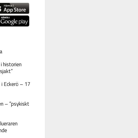
a
 historien
sjakt”
 i Eckerö – 17
n – ”psykiskt
lueraren
nde