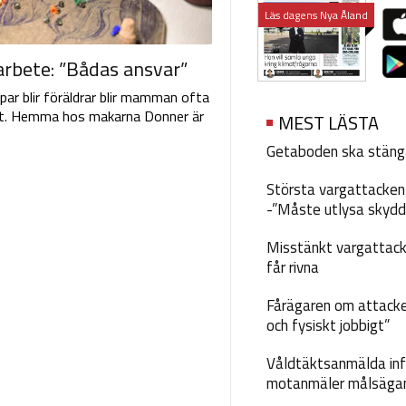
Läs dagens Nya Åland
arbete: ”Bådas ansvar”
 par blir föräldrar blir mamman ofta
tällt. Hemma hos makarna Donner är
MEST LÄSTA
Getaboden ska stäng
Största vargattacken i
-”Måste utlysa skydd
Misstänkt vargattack
får rivna
Fårägaren om attacke
och fysiskt jobbigt”
Våldtäktsanmälda inf
motanmäler målsäga