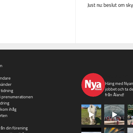
Just nu: beslut om sk
an
nyaaland
ändare
Häng med Nyans
händer
jobbet och ta de
 tidning
från Åland!
i prenumerationen
dring
 kom ihåg
rten
rån din förening