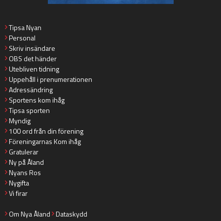
Tipsa Nyan
Personal
Skriv insändare
OBS det händer
Utebliven tidning
Uppehåll i prenumerationen
Adressändring
Sportens kom ihåg
Tipsa sporten
Myndig
100 ord från din förening
Föreningarnas Kom ihåg
Gratulerar
Ny på Åland
Nyans Ros
Nygifta
Vi firar
Om Nya Åland
Dataskydd