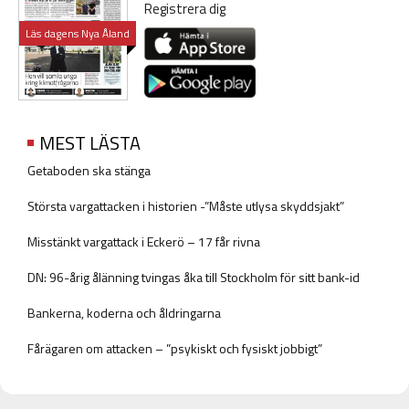
Registrera dig
Läs dagens Nya Åland
MEST LÄSTA
Getaboden ska stänga
Största vargattacken i historien -”Måste utlysa skyddsjakt”
Misstänkt vargattack i Eckerö – 17 får rivna
DN: 96-årig ålänning tvingas åka till Stockholm för sitt bank-id
Bankerna, koderna och åldringarna
Fårägaren om attacken – ”psykiskt och fysiskt jobbigt”