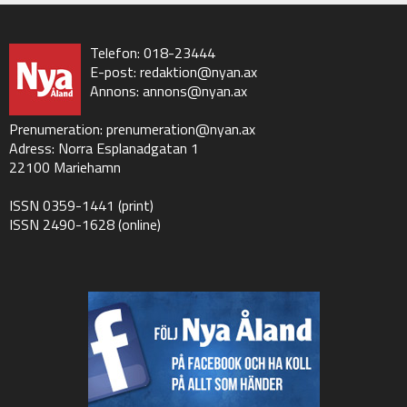
Telefon: 018-23444
E-post:
redaktion@nyan.ax
Annons:
annons@nyan.ax
Prenumeration:
prenumeration@nyan.ax
Adress: Norra Esplanadgatan 1
22100 Mariehamn
ISSN 0359-1441 (print)
ISSN 2490-1628 (online)