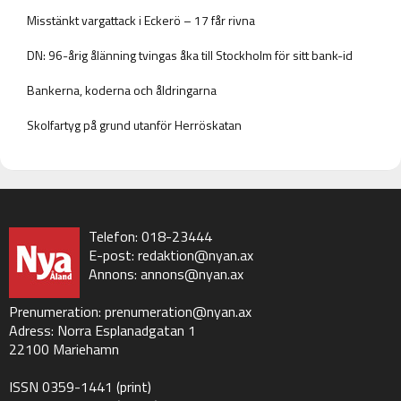
Misstänkt vargattack i Eckerö – 17 får rivna
DN: 96-årig ålänning tvingas åka till Stockholm för sitt bank-id
Bankerna, koderna och åldringarna
Skolfartyg på grund utanför Herröskatan
Telefon: 018-23444
E-post:
redaktion@nyan.ax
Annons:
annons@nyan.ax
Prenumeration:
prenumeration@nyan.ax
Adress: Norra Esplanadgatan 1
22100 Mariehamn
ISSN 0359-1441 (print)