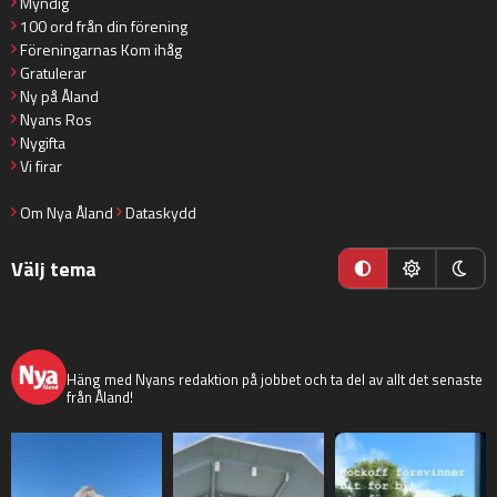
Myndig
100 ord från din förening
Föreningarnas Kom ihåg
Gratulerar
Ny på Åland
Nyans Ros
Nygifta
Vi firar
Om Nya Åland
Dataskydd
Välj tema
nyaaland
Häng med Nyans redaktion på jobbet och ta del av allt det senaste
från Åland!