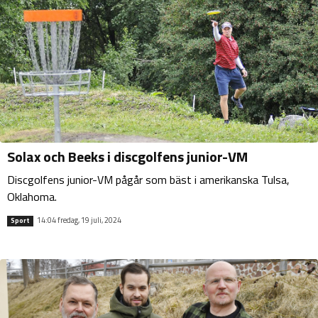
Solax och Beeks i discgolfens junior-VM
Discgolfens junior-VM pågår som bäst i amerikanska Tulsa,
Oklahoma.
14:04 fredag, 19 juli, 2024
Sport