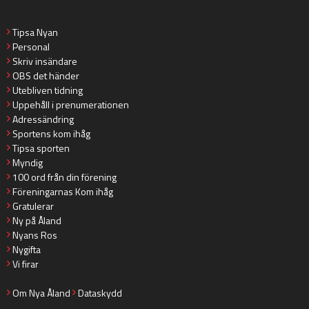
Tipsa Nyan
Personal
Skriv insändare
OBS det händer
Utebliven tidning
Uppehåll i prenumerationen
Adressändring
Sportens kom ihåg
Tipsa sporten
Myndig
100 ord från din förening
Föreningarnas Kom ihåg
Gratulerar
Ny på Åland
Nyans Ros
Nygifta
Vi firar
Om Nya Åland
Dataskydd