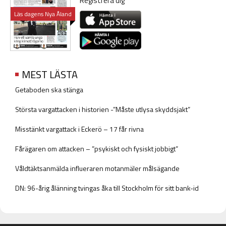
Registrera dig
Läs dagens Nya Åland
MEST LÄSTA
Getaboden ska stänga
Största vargattacken i historien -”Måste utlysa skyddsjakt”
Misstänkt vargattack i Eckerö – 17 får rivna
Fårägaren om attacken – ”psykiskt och fysiskt jobbigt”
Våldtäktsanmälda influeraren motanmäler målsägande
DN: 96-årig ålänning tvingas åka till Stockholm för sitt bank-id