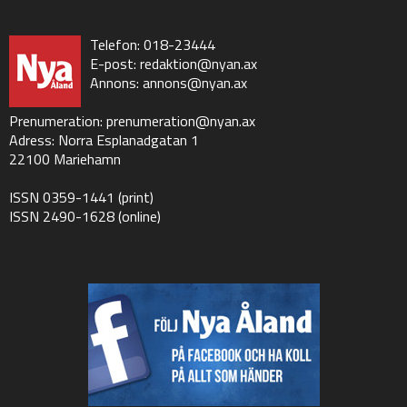
Telefon: 018-23444
E-post:
redaktion@nyan.ax
Annons:
annons@nyan.ax
Prenumeration:
prenumeration@nyan.ax
Adress: Norra Esplanadgatan 1
22100 Mariehamn
ISSN 0359-1441 (print)
ISSN 2490-1628 (online)