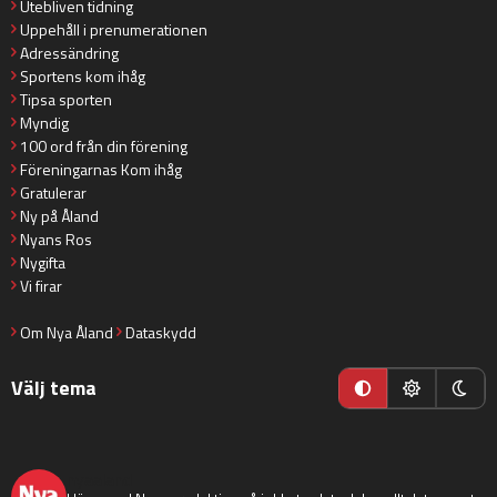
Utebliven tidning
Uppehåll i prenumerationen
Adressändring
Sportens kom ihåg
Tipsa sporten
Myndig
100 ord från din förening
Föreningarnas Kom ihåg
Gratulerar
Ny på Åland
Nyans Ros
Nygifta
Vi firar
Om Nya Åland
Dataskydd
Välj tema
nyaaland