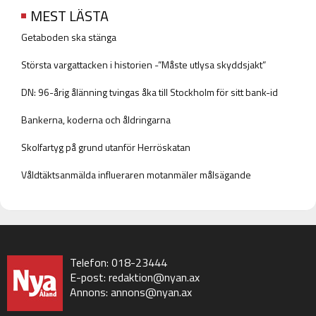
MEST LÄSTA
Getaboden ska stänga
Största vargattacken i historien -”Måste utlysa skyddsjakt”
DN: 96-årig ålänning tvingas åka till Stockholm för sitt bank-id
Bankerna, koderna och åldringarna
Skolfartyg på grund utanför Herröskatan
Våldtäktsanmälda influeraren motanmäler målsägande
Telefon: 018-23444
E-post:
redaktion@nyan.ax
Annons:
annons@nyan.ax