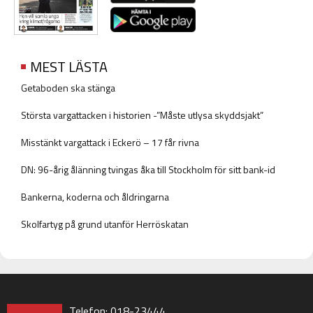
MEST LÄSTA
Getaboden ska stänga
Största vargattacken i historien -”Måste utlysa skyddsjakt”
Misstänkt vargattack i Eckerö – 17 får rivna
DN: 96-årig ålänning tvingas åka till Stockholm för sitt bank-id
Bankerna, koderna och åldringarna
Skolfartyg på grund utanför Herröskatan
Telefon: 018-23444