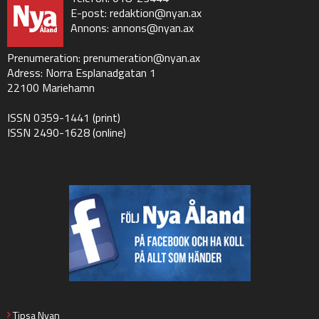
E-post:
redaktion@nyan.ax
Annons:
annons@nyan.ax
Prenumeration:
prenumeration@nyan.ax
Adress: Norra Esplanadgatan 1
22100 Mariehamn
ISSN 0359-1441 (print)
ISSN 2490-1628 (online)
Tipsa Nyan