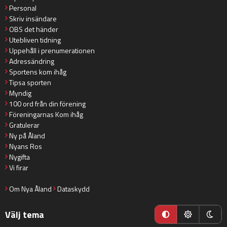
Personal
Skriv insändare
OBS det händer
Utebliven tidning
Uppehåll i prenumerationen
Adressändring
Sportens kom ihåg
Tipsa sporten
Myndig
100 ord från din förening
Föreningarnas Kom ihåg
Gratulerar
Ny på Åland
Nyans Ros
Nygifta
Vi firar
Om Nya Åland
Dataskydd
Välj tema