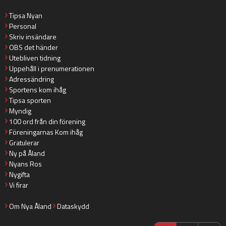
Tipsa Nyan
Personal
Skriv insändare
OBS det händer
Utebliven tidning
Uppehåll i prenumerationen
Adressändring
Sportens kom ihåg
Tipsa sporten
Myndig
100 ord från din förening
Föreningarnas Kom ihåg
Gratulerar
Ny på Åland
Nyans Ros
Nygifta
Vi firar
Om Nya Åland
Dataskydd