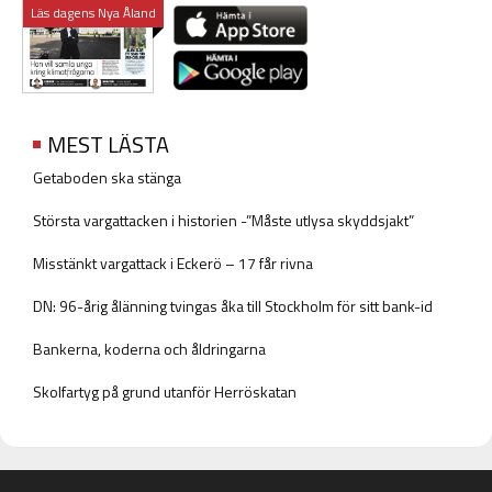
Läs dagens Nya Åland
MEST LÄSTA
Getaboden ska stänga
Största vargattacken i historien -”Måste utlysa skyddsjakt”
Misstänkt vargattack i Eckerö – 17 får rivna
DN: 96-årig ålänning tvingas åka till Stockholm för sitt bank-id
Bankerna, koderna och åldringarna
Skolfartyg på grund utanför Herröskatan