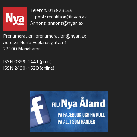
Telefon: 018-23444
E-post:
redaktion@nyan.ax
Annons:
annons@nyan.ax
Prenumeration:
prenumeration@nyan.ax
Adress: Norra Esplanadgatan 1
22100 Mariehamn
ISSN 0359-1441 (print)
ISSN 2490-1628 (online)