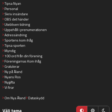
Tipsa Nyan
Personal
Skriv insändare
OBS det händer
Utebliven tidning
Uppehåll i prenumerationen
Adressändring
Sportens kom ihåg
Tipsa sporten
Myndig
100 ord från din förening
Föreningarnas Kom ihåg
Gratulerar
Ny på Åland
Nyans Ros
Nygifta
Vi firar
Om Nya Åland
Dataskydd
Välj tema