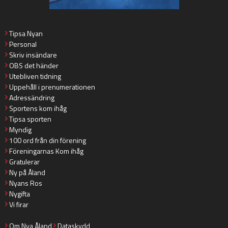
Tipsa Nyan
Personal
Skriv insändare
OBS det händer
Utebliven tidning
Uppehåll i prenumerationen
Adressändring
Sportens kom ihåg
Tipsa sporten
Myndig
100 ord från din förening
Föreningarnas Kom ihåg
Gratulerar
Ny på Åland
Nyans Ros
Nygifta
Vi firar
Om Nya Åland
Dataskydd