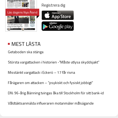
Registrera dig
Läs dagens Nya Åland
MEST LÄSTA
Getaboden ska stänga
Största vargattacken i historien -”Måste utlysa skyddsjakt”
Misstänkt vargattack i Eckerö – 17 får rivna
Fårägaren om attacken – ”psykiskt och fysiskt jobbigt”
DN: 96-årig ålänning tvingas åka till Stockholm för sitt bank-id
Våldtäktsanmälda influeraren motanmäler målsägande