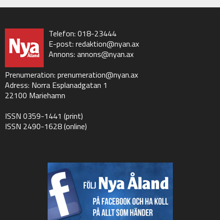
Telefon: 018-23444
E-post:
redaktion@nyan.ax
Annons:
annons@nyan.ax
Prenumeration:
prenumeration@nyan.ax
Adress: Norra Esplanadgatan 1
22100 Mariehamn
ISSN 0359-1441 (print)
ISSN 2490-1628 (online)