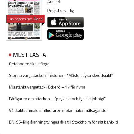
Arkivet
Registrera dig
Läs dagens Nya Åland
MEST LÄSTA
Getaboden ska stänga
Största vargattacken i historien -”Måste utlysa skyddsjakt”
Misstänkt vargattack i Eckerö – 17 får rivna
Fårägaren om attacken – ”psykiskt och fysiskt jobbigt”
Våldtäktsanmälda influeraren motanmäler målsägande
DN: 96-årig ålänning tvingas åka till Stockholm för sitt bank-id