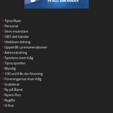
Tipsa Nyan
Personal
Skriv insändare
OBS det händer
Utebliven tidning
Uppehåll i prenumerationen
Adressändring
Sportens kom ihåg
Tipsa sporten
Myndig
100 ord från din förening
Föreningarnas Kom ihåg
Gratulerar
Ny på Åland
Nyans Ros
Nygifta
Vi firar