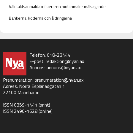
Våldtäktsanmälda influeraren motanmäler målsägande
Bankerna, koderna och åldringarna
Telefon: 018-23444
E-post:
redaktion@nyan.ax
Annons:
annons@nyan.ax
Prenumeration:
prenumeration@nyan.ax
Adress: Norra Esplanadgatan 1
22100 Mariehamn
ISSN 0359-1441 (print)
ISSN 2490-1628 (online)