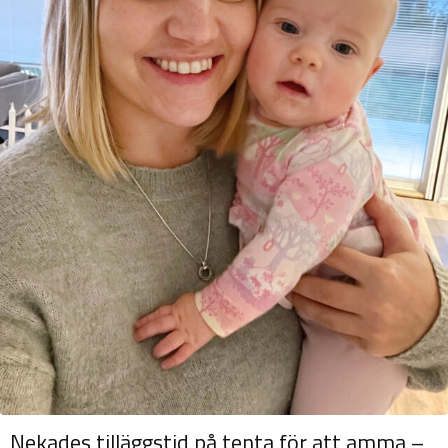
Nekades tilläggstid på tenta för att amma –