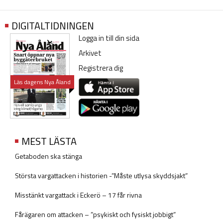
DIGITALTIDNINGEN
Logga in till din sida
Arkivet
Registrera dig
Läs dagens Nya Åland
MEST LÄSTA
Getaboden ska stänga
Största vargattacken i historien -”Måste utlysa skyddsjakt”
Misstänkt vargattack i Eckerö – 17 får rivna
Fårägaren om attacken – ”psykiskt och fysiskt jobbigt”