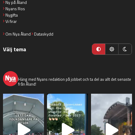
Ny på Åland
Nyans Ros
Nygifta
Vi firar
Om Nya Åland
Dataskydd
Välj tema
nyaaland
Häng med Nyans redaktion på jobbet och ta del av allt det senaste
från Åland!