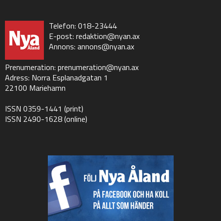
Telefon: 018-23444
E-post:
redaktion@nyan.ax
Annons:
annons@nyan.ax
Prenumeration:
prenumeration@nyan.ax
Adress: Norra Esplanadgatan 1
22100 Mariehamn
ISSN 0359-1441 (print)
ISSN 2490-1628 (online)