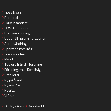
Tipsa Nyan
Personal
Skriv insändare
OBS det händer
Utebliven tidning
Uppehåll i prenumerationen
Adressändring
Sportens kom ihåg
Tipsa sporten
Myndig
100 ord från din förening
Föreningarnas Kom ihåg
Gratulerar
Ny på Åland
Nyans Ros
Nygifta
Vi firar
Om Nya Åland
Dataskydd