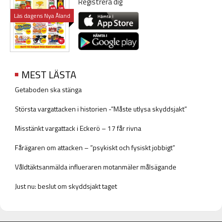
Registrera dig
Läs dagens Nya Åland
MEST LÄSTA
Getaboden ska stänga
Största vargattacken i historien -”Måste utlysa skyddsjakt”
Misstänkt vargattack i Eckerö – 17 får rivna
Fårägaren om attacken – ”psykiskt och fysiskt jobbigt”
Våldtäktsanmälda influeraren motanmäler målsägande
Just nu: beslut om skyddsjakt taget