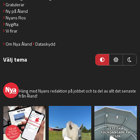
Gratulerar
Ny på Åland
Nyans Ros
Nygifta
Vi firar
Om Nya Åland
Dataskydd
Välj tema
nyaaland
Häng med Nyans redaktion på jobbet och ta del av allt det senaste
från Åland!