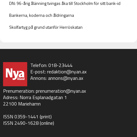
DN: 96-årig ålänning tvingas åka till Stockholm för sitt bank-id
Bankerna, koderna och åldringarna
Skolfartyg på grund utanför Herröskatan
Telefon: 018-23444
E-post:
redaktion@nyan.ax
Annons:
annons@nyan.ax
Prenumeration:
prenumeration@nyan.ax
Adress: Norra Esplanadgatan 1
22100 Mariehamn
ISSN 0359-1441 (print)
ISSN 2490-1628 (online)