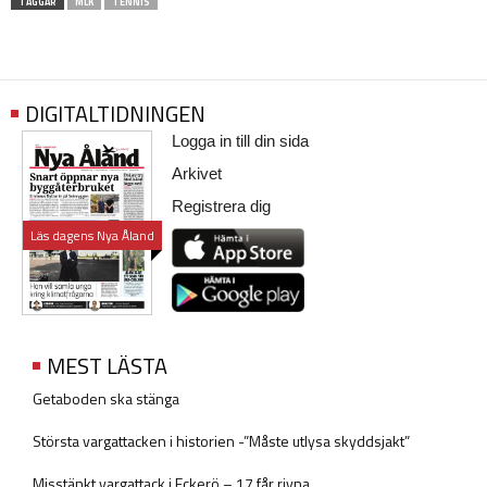
TAGGAR
MLK
TENNIS
DIGITALTIDNINGEN
Logga in till din sida
Arkivet
Registrera dig
Läs dagens Nya Åland
MEST LÄSTA
Getaboden ska stänga
Största vargattacken i historien -”Måste utlysa skyddsjakt”
Misstänkt vargattack i Eckerö – 17 får rivna