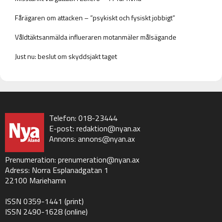
Fårägaren om attacken – ”psykiskt och fysiskt jobbigt”
Våldtäktsanmälda influeraren motanmäler målsägande
Just nu: beslut om skyddsjakt taget
Telefon: 018-23444
E-post:
redaktion@nyan.ax
Annons:
annons@nyan.ax
Prenumeration:
prenumeration@nyan.ax
Adress: Norra Esplanadgatan 1
22100 Mariehamn
ISSN 0359-1441 (print)
ISSN 2490-1628 (online)