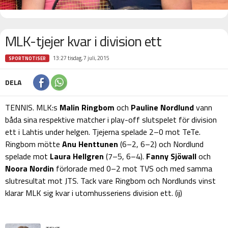
MLK-tjejer kvar i division ett
13:27 tisdag, 7 juli, 2015
SPORTNOTISER
DELA
TENNIS. MLK:s
Malin Ringbom
och
Pauline Nordlund
vann
båda sina respektive matcher i play-off slutspelet för division
ett i Lahtis under helgen. Tjejerna spelade 2–0 mot TeTe.
Ringbom mötte
Anu Henttunen
(6–2, 6–2) och Nordlund
spelade mot
Laura Hellgren
(7–5, 6–4).
Fanny Sjöwall
och
Noora Nordin
förlorade med 0–2 mot TVS och med samma
slutresultat mot JTS. Tack vare Ringbom och Nordlunds vinst
klarar MLK sig kvar i utomhusseriens division ett. (ij)