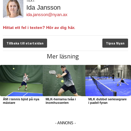
TEXT:
Ida Jansson
ida.jansson@nyan.ax
Hittat ett fel i texten? Hör av dig här.
Tillbaka till startsidan
Tipsa Nyan
Mer läsning
ÅM i tennis bjöd på nya
MLK-herrarna tvåa i
MLK dubbel seriesegrare
mästare
inomhusserien
i padel-fyran