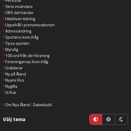
Personal
Skriv insändare
OBS det händer
Utebliven tidning
Uppehåll i prenumerationen
Adressändring
Sportens kom ihåg
Tipsa sporten
Myndig
100 ord från din förening
Föreningarnas Kom ihåg
Gratulerar
Ny på Åland
Nyans Ros
Nygifta
Vi firar
Om Nya Åland
Dataskydd
Välj tema