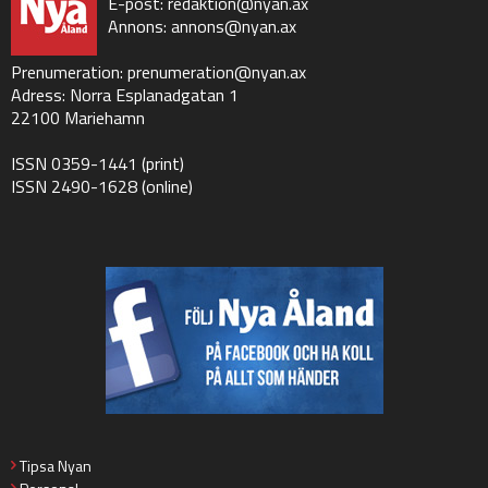
E-post:
redaktion@nyan.ax
Annons:
annons@nyan.ax
Prenumeration:
prenumeration@nyan.ax
Adress: Norra Esplanadgatan 1
22100 Mariehamn
ISSN 0359-1441 (print)
ISSN 2490-1628 (online)
Tipsa Nyan