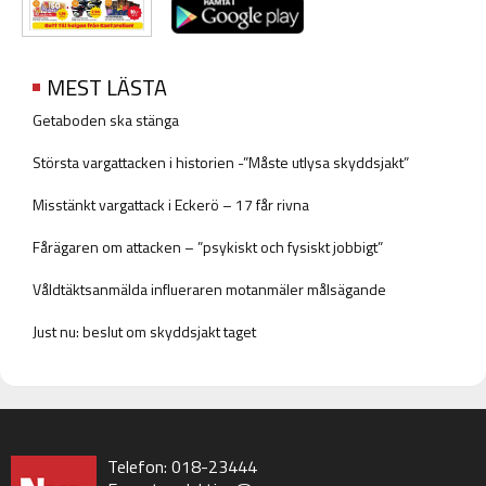
MEST LÄSTA
Getaboden ska stänga
Största vargattacken i historien -”Måste utlysa skyddsjakt”
Misstänkt vargattack i Eckerö – 17 får rivna
Fårägaren om attacken – ”psykiskt och fysiskt jobbigt”
Våldtäktsanmälda influeraren motanmäler målsägande
Just nu: beslut om skyddsjakt taget
Telefon: 018-23444