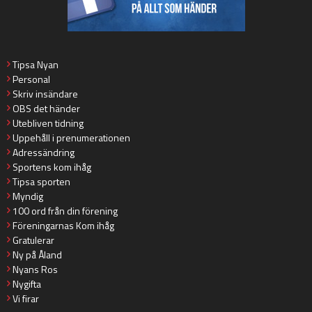
Tipsa Nyan
Personal
Skriv insändare
OBS det händer
Utebliven tidning
Uppehåll i prenumerationen
Adressändring
Sportens kom ihåg
Tipsa sporten
Myndig
100 ord från din förening
Föreningarnas Kom ihåg
Gratulerar
Ny på Åland
Nyans Ros
Nygifta
Vi firar