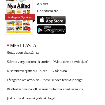
Arkivet
Registrera dig
Läs dagens Nya Åland
MEST LÄSTA
Getaboden ska stänga
Största vargattacken i historien -”Måste utlysa skyddsjakt”
Misstänkt vargattack i Eckerö – 17 får rivna
Fårägaren om attacken – ”psykiskt och fysiskt jobbigt”
Våldtäktsanmälda influeraren motanmäler målsägande
Just nu: beslut om skyddsjakt taget