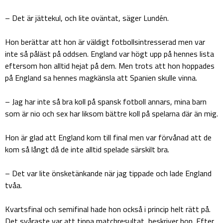
– Det är jättekul, och lite oväntat, säger Lundén.
Hon berättar att hon är väldigt fotbollsintresserad men var
inte så påläst på oddsen. England var högt upp på hennes lista
eftersom hon alltid hejat på dem. Men trots att hon hoppades
på England sa hennes magkänsla att Spanien skulle vinna.
– Jag har inte så bra koll på spansk fotboll annars, mina barn
som är nio och sex har liksom bättre koll på spelarna där än mig.
Hon är glad att England kom till final men var förvånad att de
kom så långt då de inte alltid spelade särskilt bra.
– Det var lite önsketänkande när jag tippade och lade England
tvåa.
Kvartsfinal och semifinal hade hon också i princip helt rätt på.
Det svåraste var att tippa matchresultat, beskriver hon. Efter