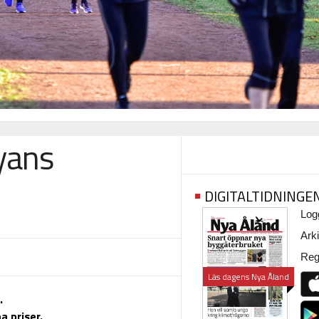
yans
DIGITALTIDNINGE
Logg
Arki
Regi
Läs dagens Nya Åland
.
a priser.