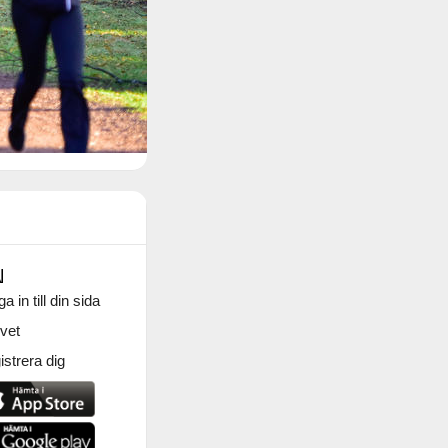
N
a in till din sida
vet
strera dig