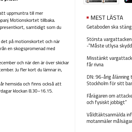
att uppmuntra till mer
MEST LÄSTA
panj Motionskortet tillbaka.
Getaboden ska stäng
a presentkort, samtidigt som du
Största vargattacken i
 det på motionskortet och när
-”Måste utlysa skydd
lt från en skogspromenad med
Misstänkt vargattack
cember och när den är över skickar
får rivna
ember. Ju fler kort du lämnar in,
DN: 96-årig ålänning t
Stockholm för sitt ba
vår hemsida och finns också att
dagar klockan 8.30–16.15.
Fårägaren om attacke
och fysiskt jobbigt”
Våldtäktsanmälda inf
motanmäler målsäga