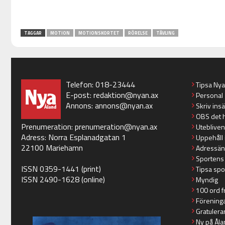
TAGGAR
MOTION
MOTIONSKORTET
RÖRELSE
TÄVLING
Telefon: 018-23444
Tipsa Ny
E-post:
redaktion@nyan.ax
Personal
Annons:
annons@nyan.ax
Skriv ins
OBS det 
Prenumeration:
prenumeration@nyan.ax
Utebliven
Adress: Norra Esplanadgatan 1
Uppehåll 
22100 Mariehamn
Adressän
Sportens
ISSN 0359-1441 (print)
Tipsa spo
ISSN 2490-1628 (online)
Myndig
100 ord f
Förening
Gratulera
Ny på Åla