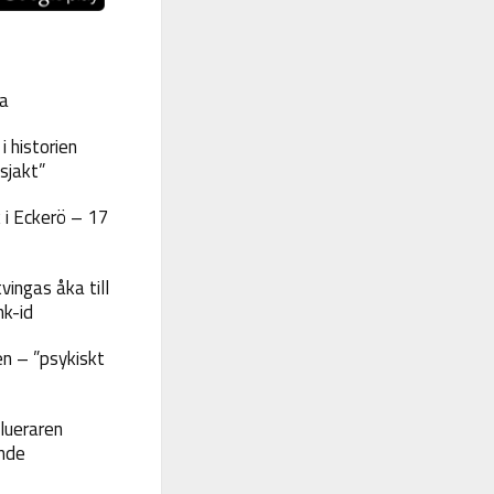
a
 historien
sjakt”
 i Eckerö – 17
vingas åka till
nk-id
n – ”psykiskt
lueraren
nde