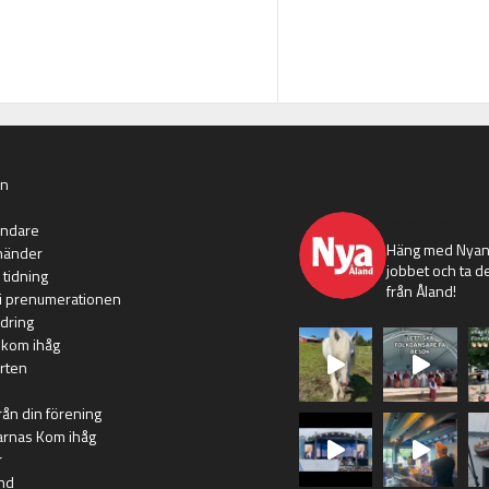
an
nyaaland
ändare
Häng med Nyans
händer
jobbet och ta de
 tidning
från Åland!
i prenumerationen
dring
 kom ihåg
rten
rån din förening
arnas Kom ihåg
r
nd