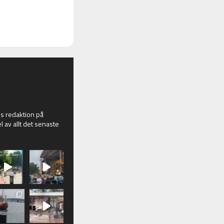
 redaktion på
l av allt det senaste