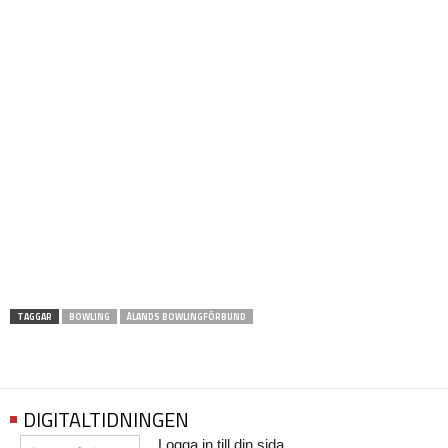
TAGGAR
BOWLING
ÅLANDS BOWLINGFÖRBUND
DIGITALTIDNINGEN
Logga in till din sida