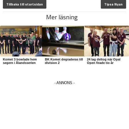
Tillbaka till startsidan
Tipsa Nyan
Mer läsning
Komet 3 bowlade hem
BK Komet degraderas till
24 lag deltog när Opal
segern i Ålandsserien
division 2
Open firade tio år