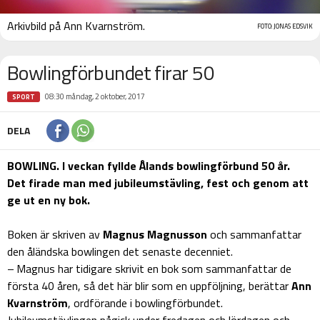
Arkivbild på Ann Kvarnström.
FOTO: JONAS EDSVIK
Bowlingförbundet firar 50
08:30 måndag, 2 oktober, 2017
SPORT
DELA
BOWLING. I veckan fyllde Ålands bowlingförbund 50 år.
Det firade man med jubileumstävling, fest och genom att
ge ut en ny bok.
Boken är skriven av
Magnus Magnusson
och sammanfattar
den åländska bowlingen det senaste decenniet.
– Magnus har tidigare skrivit en bok som sammanfattar de
första 40 åren, så det här blir som en uppföljning, berättar
Ann
Kvarnström
, ordförande i bowlingförbundet.
Jubileumstävlingen pågick under fredagen och lördagen och