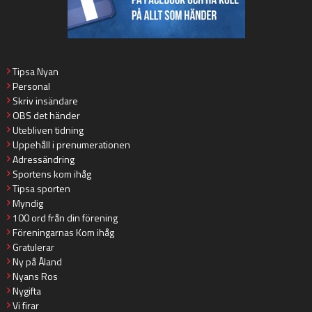
Tipsa Nyan
Personal
Skriv insändare
OBS det händer
Utebliven tidning
Uppehåll i prenumerationen
Adressändring
Sportens kom ihåg
Tipsa sporten
Myndig
100 ord från din förening
Föreningarnas Kom ihåg
Gratulerar
Ny på Åland
Nyans Ros
Nygifta
Vi firar