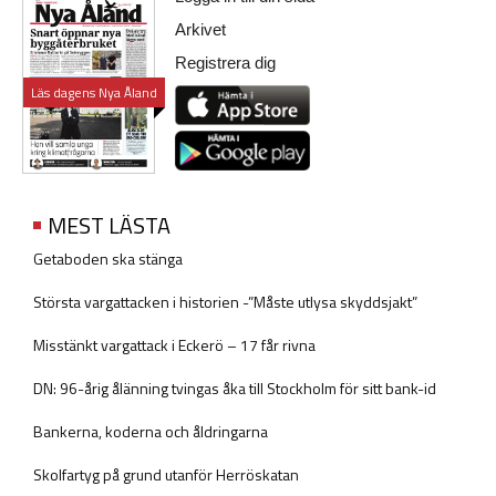
Arkivet
Registrera dig
Läs dagens Nya Åland
MEST LÄSTA
Getaboden ska stänga
Största vargattacken i historien -”Måste utlysa skyddsjakt”
Misstänkt vargattack i Eckerö – 17 får rivna
DN: 96-årig ålänning tvingas åka till Stockholm för sitt bank-id
Bankerna, koderna och åldringarna
Skolfartyg på grund utanför Herröskatan