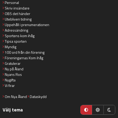
Personal
Skriv insändare
OBS det händer
Utebliven tidning
Uppehåll i prenumerationen
Adressändring
Sportens kom ihåg
Tipsa sporten
Myndig
100 ord från din förening
Föreningarnas Kom ihåg
Gratulerar
Ny på Åland
Nyans Ros
Nygifta
Vi firar
Om Nya Åland
Dataskydd
Välj tema