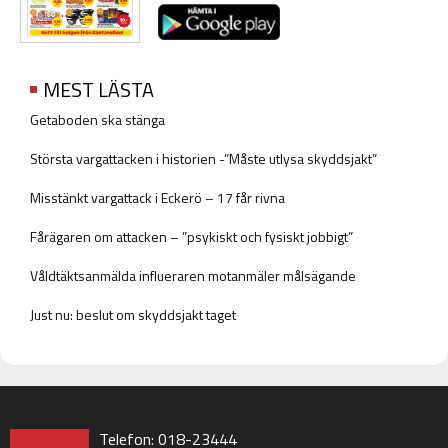
MEST LÄSTA
Getaboden ska stänga
Största vargattacken i historien -”Måste utlysa skyddsjakt”
Misstänkt vargattack i Eckerö – 17 får rivna
Fårägaren om attacken – ”psykiskt och fysiskt jobbigt”
Våldtäktsanmälda influeraren motanmäler målsägande
Just nu: beslut om skyddsjakt taget
Telefon: 018-23444