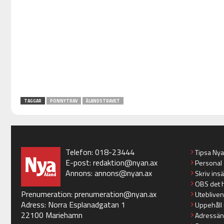
TAGGAR
PONNYTRAV
ÅLANDSTRAVET
Telefon: 018-23444
Tipsa Ny
E-post:
redaktion@nyan.ax
Personal
Annons:
annons@nyan.ax
Skriv ins
OBS det 
Prenumeration:
prenumeration@nyan.ax
Utebliven
Adress: Norra Esplanadgatan 1
Uppehåll 
22100 Mariehamn
Adressän