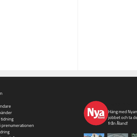
an
nyaaland
ändare
Häng med Nyans
händer
jobbet och ta de
 tidning
från Åland!
i prenumerationen
dring