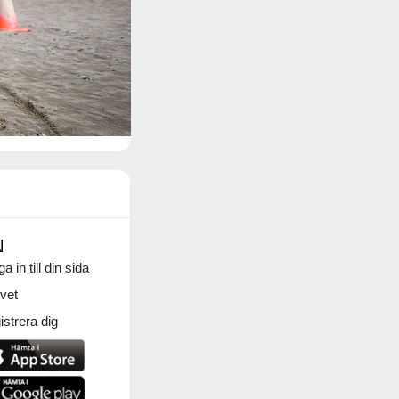
N
a in till din sida
vet
strera dig