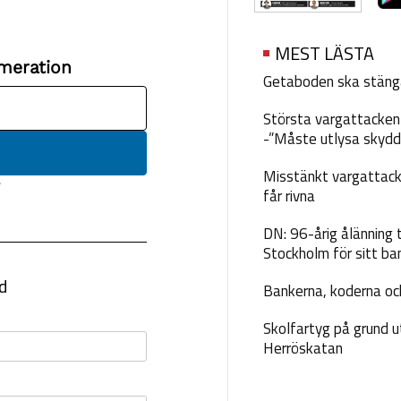
MEST LÄSTA
Getaboden ska stäng
Största vargattacken i
-”Måste utlysa skydd
Misstänkt vargattack
får rivna
DN: 96-årig ålänning t
Stockholm för sitt ba
Bankerna, koderna och
Skolfartyg på grund u
Herröskatan