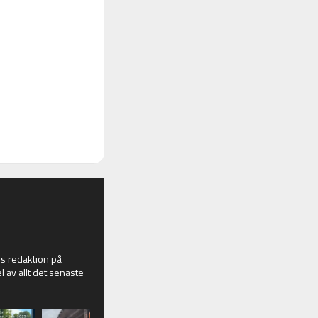
 redaktion på
l av allt det senaste