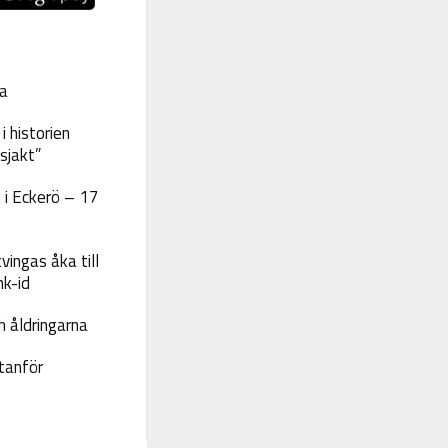
a
 historien
sjakt”
 i Eckerö – 17
vingas åka till
nk-id
 åldringarna
tanför