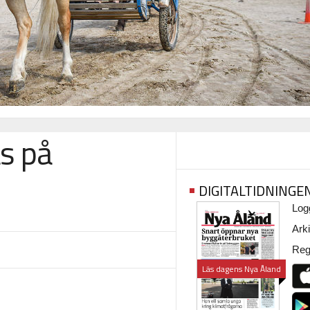
s på
DIGITALTIDNINGE
Logg
Arki
Regi
Läs dagens Nya Åland