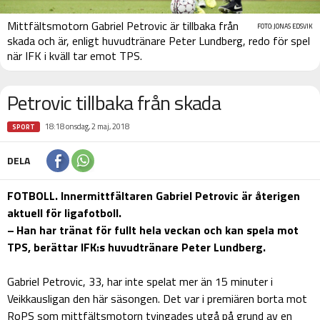
Mittfältsmotorn Gabriel Petrovic är tillbaka från
FOTO: JONAS EDSVIK
skada och är, enligt huvudtränare Peter Lundberg, redo för spel
när IFK i kväll tar emot TPS.
Petrovic tillbaka från skada
18:18 onsdag, 2 maj, 2018
SPORT
DELA
FOTBOLL. Innermittfältaren Gabriel Petrovic är återigen
aktuell för ligafotboll.
– Han har tränat för fullt hela veckan och kan spela mot
TPS, berättar IFK:s huvudtränare Peter Lundberg.
Gabriel Petrovic, 33, har inte spelat mer än 15 minuter i
Veikkausligan den här säsongen. Det var i premiären borta mot
RoPS som mittfältsmotorn tvingades utgå på grund av en