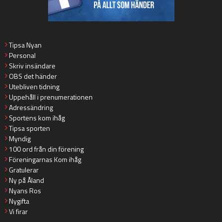
Tipsa Nyan
Personal
Skriv insändare
OBS det händer
Utebliven tidning
Uppehåll i prenumerationen
Adressändring
Sportens kom ihåg
Tipsa sporten
Myndig
100 ord från din förening
Föreningarnas Kom ihåg
Gratulerar
Ny på Åland
Nyans Ros
Nygifta
Vi firar