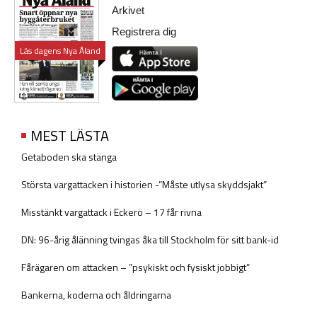
Arkivet
Registrera dig
Läs dagens Nya Åland
MEST LÄSTA
Getaboden ska stänga
Största vargattacken i historien -”Måste utlysa skyddsjakt”
Misstänkt vargattack i Eckerö – 17 får rivna
DN: 96-årig ålänning tvingas åka till Stockholm för sitt bank-id
Fårägaren om attacken – ”psykiskt och fysiskt jobbigt”
Bankerna, koderna och åldringarna