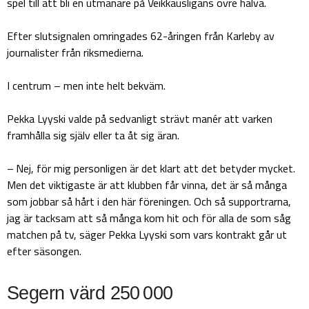
spel till att bli en utmanare på Veikkausligans övre halva.
Efter slutsignalen omringades 62-åringen från Karleby av
journalister från riksmedierna.
I centrum – men inte helt bekväm.
Pekka Lyyski valde på sedvanligt strävt manér att varken
framhålla sig själv eller ta åt sig äran.
– Nej, för mig personligen är det klart att det betyder mycket.
Men det viktigaste är att klubben får vinna, det är så många
som jobbar så hårt i den här föreningen. Och så supportrarna,
jag är tacksam att så många kom hit och för alla de som såg
matchen på tv, säger Pekka Lyyski som vars kontrakt går ut
efter säsongen.
Segern värd 250 000