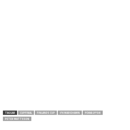
TAGGAR
CUPFINAL
FINLANDS CUP
IFK MARIEHAMN
PEKKA LYYSKI
PETER MATTSSON