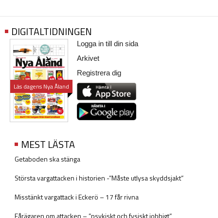
DIGITALTIDNINGEN
Logga in till din sida
Arkivet
Registrera dig
Läs dagens Nya Åland
MEST LÄSTA
Getaboden ska stänga
Största vargattacken i historien -”Måste utlysa skyddsjakt”
Misstänkt vargattack i Eckerö – 17 får rivna
Fårägaren om attacken – ”psykiskt och fysiskt jobbigt”