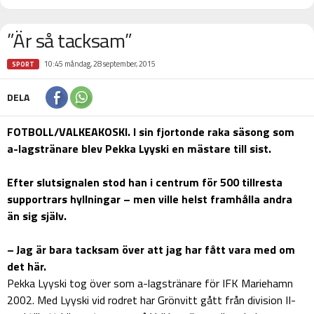
”Är så tacksam”
10:45 måndag, 28 september, 2015
SPORT
DELA
FOTBOLL/VALKEAKOSKI. I sin fjortonde raka säsong som
a-lagstränare blev Pekka Lyyski en mästare till sist.
Efter slutsignalen stod han i centrum för 500 tillresta
supportrars hyllningar – men ville helst framhålla andra
än sig själv.
– Jag är bara tacksam över att jag har fått vara med om
det här.
Pekka Lyyski tog över som a-lagstränare för IFK Mariehamn
2002. Med Lyyski vid rodret har Grönvitt gått från division II-