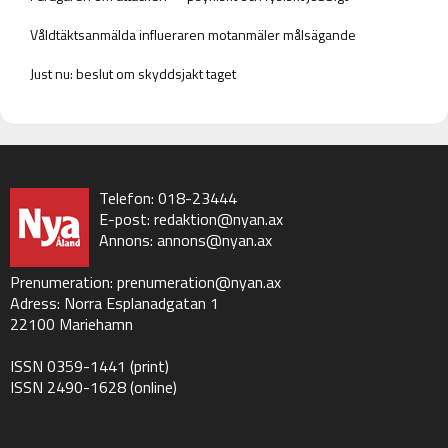
Våldtäktsanmälda influeraren motanmäler målsägande
Just nu: beslut om skyddsjakt taget
Telefon: 018-23444
E-post:
redaktion@nyan.ax
Annons:
annons@nyan.ax
Prenumeration:
prenumeration@nyan.ax
Adress: Norra Esplanadgatan 1
22100 Mariehamn
ISSN 0359-1441 (print)
ISSN 2490-1628 (online)