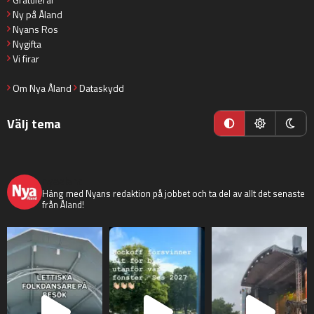
Ny på Åland
Nyans Ros
Nygifta
Vi firar
Om Nya Åland
Dataskydd
Välj tema
nyaaland
Häng med Nyans redaktion på jobbet och ta del av allt det senaste
från Åland!