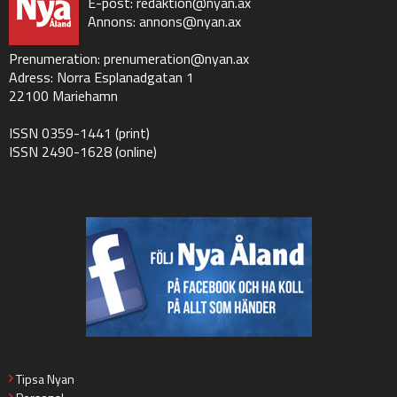
E-post:
redaktion@nyan.ax
Annons:
annons@nyan.ax
Prenumeration:
prenumeration@nyan.ax
Adress: Norra Esplanadgatan 1
22100 Mariehamn
ISSN 0359-1441 (print)
ISSN 2490-1628 (online)
Tipsa Nyan