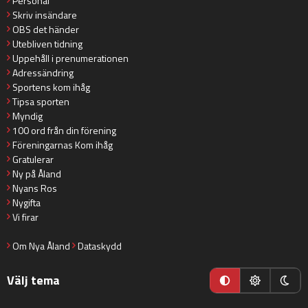
Personal
Skriv insändare
OBS det händer
Utebliven tidning
Uppehåll i prenumerationen
Adressändring
Sportens kom ihåg
Tipsa sporten
Myndig
100 ord från din förening
Föreningarnas Kom ihåg
Gratulerar
Ny på Åland
Nyans Ros
Nygifta
Vi firar
Om Nya Åland
Dataskydd
Välj tema