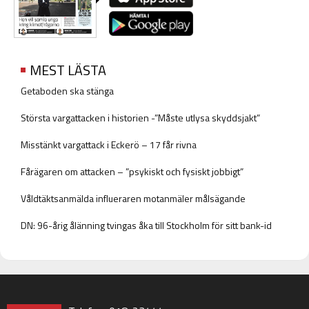
MEST LÄSTA
Getaboden ska stänga
Största vargattacken i historien -”Måste utlysa skyddsjakt”
Misstänkt vargattack i Eckerö – 17 får rivna
Fårägaren om attacken – ”psykiskt och fysiskt jobbigt”
Våldtäktsanmälda influeraren motanmäler målsägande
DN: 96-årig ålänning tvingas åka till Stockholm för sitt bank-id