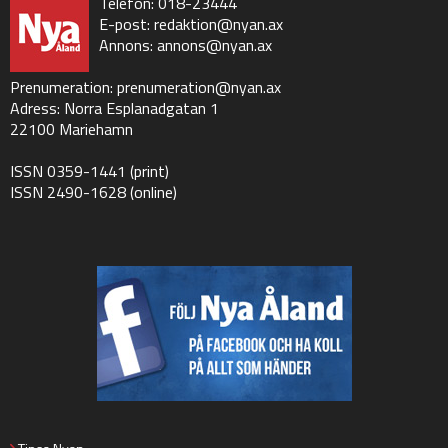
Telefon: 018-23444
E-post:
redaktion@nyan.ax
Annons:
annons@nyan.ax
Prenumeration:
prenumeration@nyan.ax
Adress: Norra Esplanadgatan 1
22100 Mariehamn
ISSN 0359-1441 (print)
ISSN 2490-1628 (online)