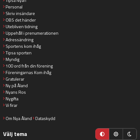
Tipsa Nyan
Personal
Skriv insändare
OBS det händer
Utebliven tidning
Uppehåll i prenumerationen
Adressändring
Sportens kom ihåg
Tipsa sporten
Myndig
100 ord från din förening
Föreningarnas Kom ihåg
Gratulerar
Ny på Åland
Nyans Ros
Nygifta
Vi firar
Om Nya Åland
Dataskydd
Välj tema