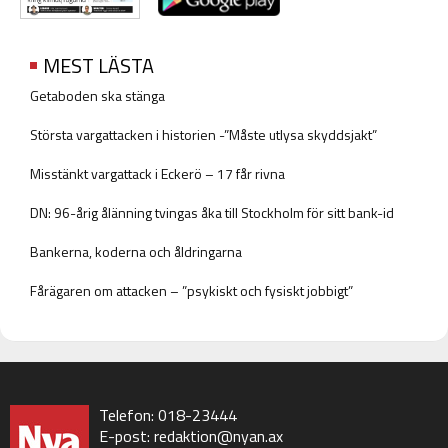
MEST LÄSTA
Getaboden ska stänga
Största vargattacken i historien -”Måste utlysa skyddsjakt”
Misstänkt vargattack i Eckerö – 17 får rivna
DN: 96-årig ålänning tvingas åka till Stockholm för sitt bank-id
Bankerna, koderna och åldringarna
Fårägaren om attacken – ”psykiskt och fysiskt jobbigt”
Telefon: 018-23444
E-post:
redaktion@nyan.ax