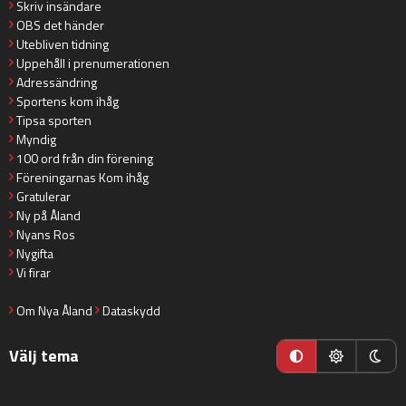
Skriv insändare
OBS det händer
Utebliven tidning
Uppehåll i prenumerationen
Adressändring
Sportens kom ihåg
Tipsa sporten
Myndig
100 ord från din förening
Föreningarnas Kom ihåg
Gratulerar
Ny på Åland
Nyans Ros
Nygifta
Vi firar
Om Nya Åland
Dataskydd
Välj tema