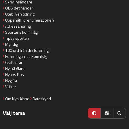
Skriv insändare
OBS det händer
Utebliven tidning
Uppehåll i prenumerationen
Adressändring
Sportens kom ihåg
Tipsa sporten
Myndig
100 ord från din förening
Föreningarnas Kom ihåg
Gratulerar
Ny på Åland
Nyans Ros
Nygifta
Vi firar
Om Nya Åland
Dataskydd
Välj tema