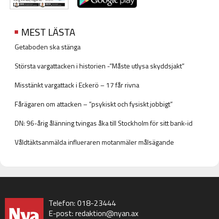
MEST LÄSTA
Getaboden ska stänga
Största vargattacken i historien -”Måste utlysa skyddsjakt”
Misstänkt vargattack i Eckerö – 17 får rivna
Fårägaren om attacken – ”psykiskt och fysiskt jobbigt”
DN: 96-årig ålänning tvingas åka till Stockholm för sitt bank-id
Våldtäktsanmälda influeraren motanmäler målsägande
Telefon: 018-23444
E-post:
redaktion@nyan.ax