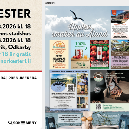
ERA
|
PRENUMERERA
SÖK
MENY