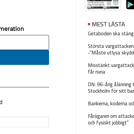
MEST LÄSTA
Getaboden ska stäng
Största vargattacken i
-”Måste utlysa skydd
Misstänkt vargattack
får rivna
DN: 96-årig ålänning t
Stockholm för sitt ba
Bankerna, koderna och
Fårägaren om attacke
och fysiskt jobbigt”