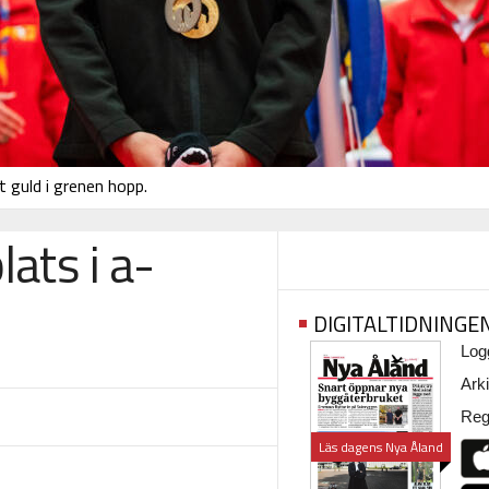
t guld i grenen hopp.
lats i a-
DIGITALTIDNINGE
Logg
Arki
Regi
Läs dagens Nya Åland