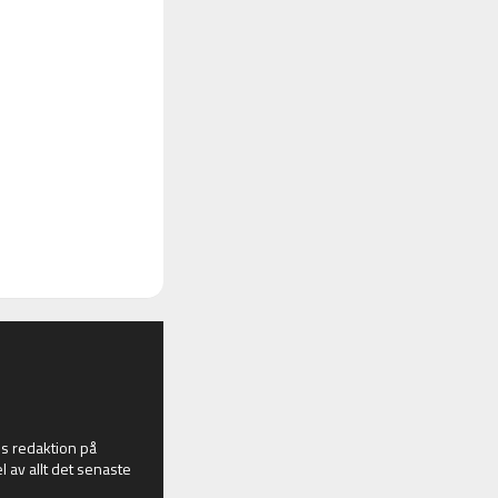
 redaktion på
l av allt det senaste