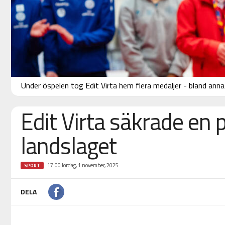
Under öspelen tog Edit Virta hem flera medaljer - bland anna
Edit Virta säkrade en p
landslaget
17:00 lördag, 1 november, 2025
SPORT
DELA