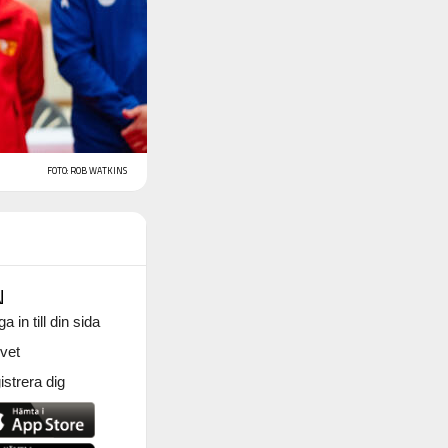
FOTO: ROB WATKINS
N
a in till din sida
vet
strera dig