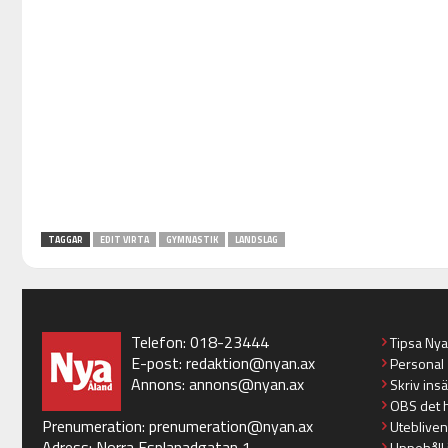
TAGGAR
EDIT VIRTA
GYMNASTIK
LANDSLAG
Telefon: 018-23444
Tipsa Ny
E-post:
redaktion@nyan.ax
Personal
Annons:
annons@nyan.ax
Skriv ins
OBS det 
Prenumeration:
prenumeration@nyan.ax
Utebliven
Adress: Norra Esplanadgatan 1
Uppehåll 