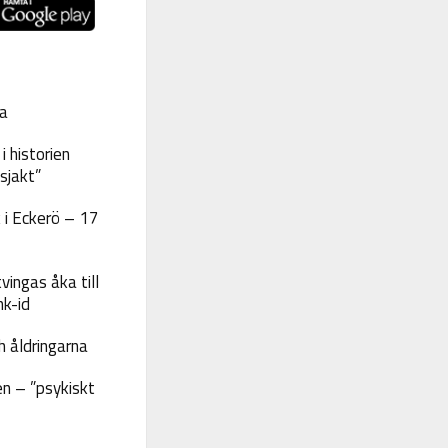
a
 historien
sjakt”
 i Eckerö – 17
vingas åka till
nk-id
 åldringarna
n – ”psykiskt