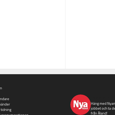
an
nyaaland
ändare
Häng med Nyans
händer
jobbet och ta de
 tidning
från Åland!
i prenumerationen