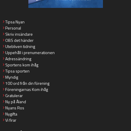
Tipsa Nyan
Personal
Skriv insändare
OBS det händer
Utebliven tidning
Uppehåll i prenumerationen
Adressändring
Sportens kom ihåg
Tipsa sporten
Myndig
100 ord från din förening
Föreningarnas Kom ihåg
Gratulerar
Ny på Åland
Nyans Ros
Nygifta
Vi firar