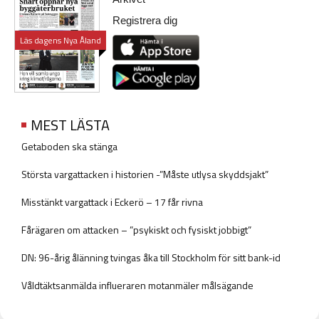
Registrera dig
Läs dagens Nya Åland
MEST LÄSTA
Getaboden ska stänga
Största vargattacken i historien -”Måste utlysa skyddsjakt”
Misstänkt vargattack i Eckerö – 17 får rivna
Fårägaren om attacken – ”psykiskt och fysiskt jobbigt”
DN: 96-årig ålänning tvingas åka till Stockholm för sitt bank-id
Våldtäktsanmälda influeraren motanmäler målsägande