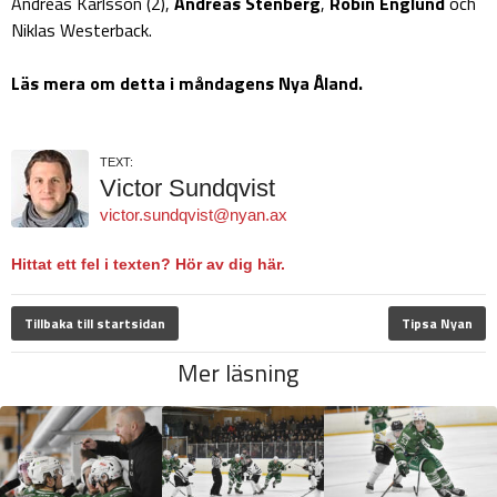
Andreas Karlsson (2),
Andreas
Stenberg
,
Robin Englund
och
Niklas Westerback.
Läs mera om detta i måndagens Nya Åland.
TEXT:
Victor Sundqvist
victor.sundqvist@nyan.ax
Hittat ett fel i texten? Hör av dig här.
Tillbaka till startsidan
Tipsa Nyan
Mer läsning