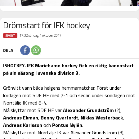
Drömstart för IFK hockey
17:32 söndag, 1 oktober, 2017
SPORT
DELA
ISHOCKEY. IFK Mariehamn hockey fick en riktig kanonstart
på sin säsong i svenska division 3.
Grönvitt vann båda helgens hemmamatcher. Först under
lördagen mot SDE HF med 7-1 och sedan under söndagen mot
Norrtälje IK med 8-4.
Målskyttar mot SDE HF var
Alexander
Grundström
(2),
Andreas
Ekman
,
Benny
Qvarfordt
,
Niklas
Westerback
,
Andreas
Karlsson
och
Pontus
Nylén
.
Målskyttar mot Norrtälje IK var Alexander Grundström (3),