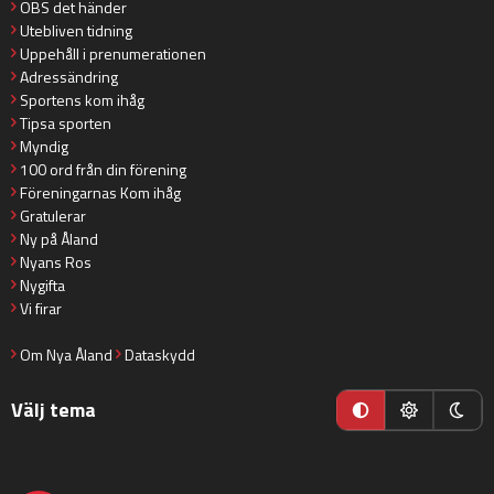
OBS det händer
Utebliven tidning
Uppehåll i prenumerationen
Adressändring
Sportens kom ihåg
Tipsa sporten
Myndig
100 ord från din förening
Föreningarnas Kom ihåg
Gratulerar
Ny på Åland
Nyans Ros
Nygifta
Vi firar
Om Nya Åland
Dataskydd
Välj tema