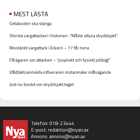
MEST LÄSTA
Getaboden ska stänga
Största vargattacken i historien -”Måste utlysa skyddsjakt”
Misstänkt vargattack i Eckerö – 17 får rivna
Fårägaren om attacken – ”psykiskt och fysiskt jobbigt”
Våldtäktsanmälda influeraren motanmäler målsägande
Just nu: beslut om skyddsjakt taget
Telefon: 018-23444
E-post:
redaktion@nyan.ax
Annons:
annons@nyan.ax