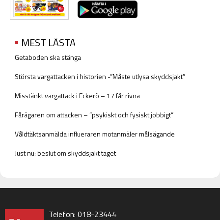
MEST LÄSTA
Getaboden ska stänga
Största vargattacken i historien -”Måste utlysa skyddsjakt”
Misstänkt vargattack i Eckerö – 17 får rivna
Fårägaren om attacken – ”psykiskt och fysiskt jobbigt”
Våldtäktsanmälda influeraren motanmäler målsägande
Just nu: beslut om skyddsjakt taget
Telefon: 018-23444