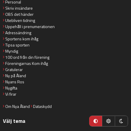
Personal
Skriv insändare
OBS det händer
Utebliven tidning
Uppehåll i prenumerationen
Adressändring
Sportens kom ihåg
Tipsa sporten
Myndig
100 ord från din förening
Föreningarnas Kom ihåg
Gratulerar
Ny på Åland
Nyans Ros
Nygifta
Vi firar
Om Nya Åland
Dataskydd
Välj tema