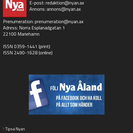
E-post:
redaktion@nyan.ax
Annons:
annons@nyan.ax
Prenumeration:
prenumeration@nyan.ax
Adress: Norra Esplanadgatan 1
22100 Mariehamn
ISSN 0359-1441 (print)
ISSN 2490-1628 (online)
Tipsa Nyan