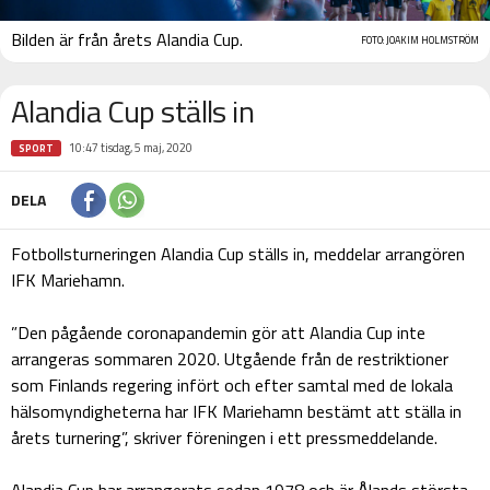
Bilden är från årets Alandia Cup.
FOTO: JOAKIM HOLMSTRÖM
Alandia Cup ställs in
10:47 tisdag, 5 maj, 2020
SPORT
DELA
Fotbollsturneringen Alandia Cup ställs in, meddelar arrangören
IFK Mariehamn.
”
Den pågående coronapandemin gör att Alandia Cup inte
arrangeras sommaren 2020. Utgående från de restriktioner
som Finlands regering infört och efter samtal med de lokala
hälsomyndigheterna har IFK Mariehamn bestämt att ställa in
årets turnering”, skriver föreningen i ett pressmeddelande.
Alandia Cup har arrangerats sedan 1978 och är Ålands största