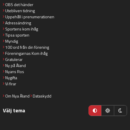
OBS det händer
Utebliven tidning
Uppehåll i prenumerationen
Adressändring
Sportens kom ihåg
Tipsa sporten
Myndig
100 ord från din förening
Föreningarnas Kom ihåg
Gratulerar
Ny på Åland
Nyans Ros
Nygifta
Vi firar
Om Nya Åland
Dataskydd
Välj tema