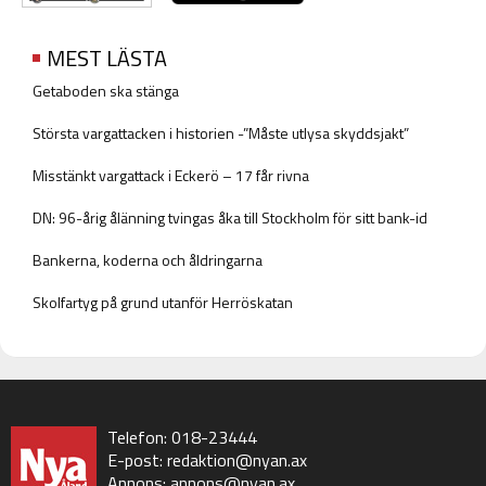
MEST LÄSTA
Getaboden ska stänga
Största vargattacken i historien -”Måste utlysa skyddsjakt”
Misstänkt vargattack i Eckerö – 17 får rivna
DN: 96-årig ålänning tvingas åka till Stockholm för sitt bank-id
Bankerna, koderna och åldringarna
Skolfartyg på grund utanför Herröskatan
Telefon: 018-23444
E-post:
redaktion@nyan.ax
Annons:
annons@nyan.ax