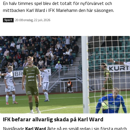
En halv timmes spel blev det totalt för nyförvärvet och
mittbacken Karl Ward i IFK Mariehamn den här säsongen.
20:08 onsdag, 22 juli, 2026
Sport
IFK befarar allvarlig skada på Karl Ward
Nyinlånade
Karl Ward
åkte på en smäll redan i sin första match