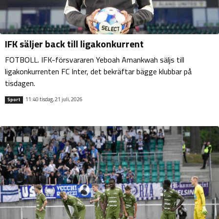
IFK säljer back till ligakonkurrent
FOTBOLL. IFK-försvararen Yeboah Amankwah säljs till
ligakonkurrenten FC Inter, det bekräftar bägge klubbar på
tisdagen.
11:40 tisdag, 21 juli, 2026
Sport