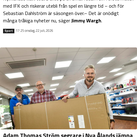
med IFK och riskerar utebli från spel en längre tid – och för
Sebastian Dahlström är säsongen över.– Det är onödigt
många tråkiga nyheter nu, säger
Jimmy Wargh
.
17:25 onsdag, 22 juli, 2026
Sport
Adam Thomas Ström segrare i Nya Ålands jämna