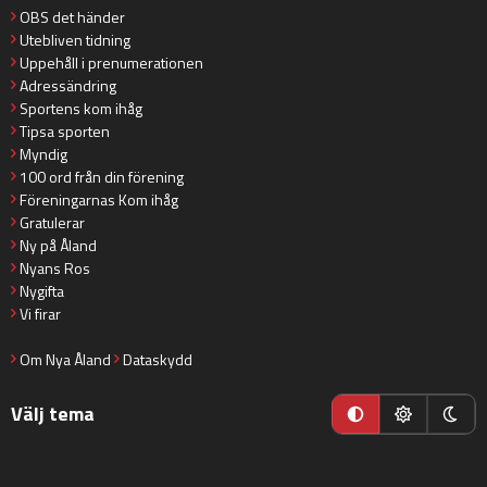
OBS det händer
Utebliven tidning
Uppehåll i prenumerationen
Adressändring
Sportens kom ihåg
Tipsa sporten
Myndig
100 ord från din förening
Föreningarnas Kom ihåg
Gratulerar
Ny på Åland
Nyans Ros
Nygifta
Vi firar
Om Nya Åland
Dataskydd
Välj tema