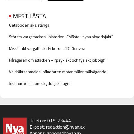
MEST LÄSTA
Getaboden ska stänga
Största vargattacken i historien -”Måste utlysa skyddsjakt”
Misstänkt vargattack i Eckerö – 17 får rivna
Fårägaren om attacken – ”psykiskt och fysiskt jobbigt”
Våldtäktsanmälda influeraren motanmäler målsägande
Just nu: beslut om skyddsjakt taget
Telefon: 018-23444
E-post:
redaktion@nyan.ax
Annons:
annons@nyan.ax