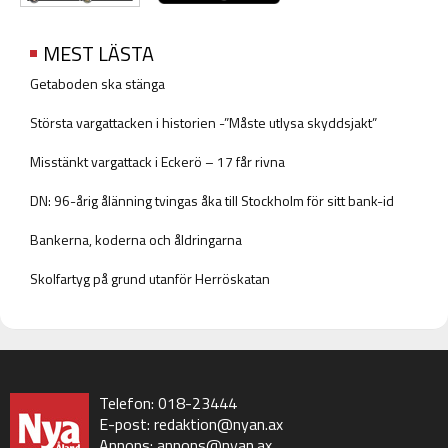
MEST LÄSTA
Getaboden ska stänga
Största vargattacken i historien -”Måste utlysa skyddsjakt”
Misstänkt vargattack i Eckerö – 17 får rivna
DN: 96-årig ålänning tvingas åka till Stockholm för sitt bank-id
Bankerna, koderna och åldringarna
Skolfartyg på grund utanför Herröskatan
Telefon: 018-23444
E-post:
redaktion@nyan.ax
Annons:
annons@nyan.ax