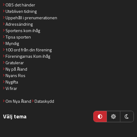
OBS det händer
Utebliven tidning
Uppehåll i prenumerationen
Adressändring
Sportens kom ihåg
Tipsa sporten
Myndig
100 ord från din förening
Föreningarnas Kom ihåg
Gratulerar
Ny på Åland
Nyans Ros
Nygifta
Vi firar
Om Nya Åland
Dataskydd
Välj tema