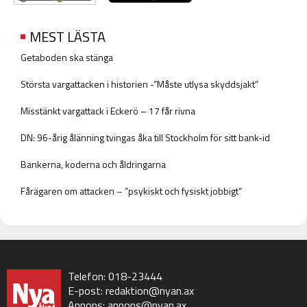
MEST LÄSTA
Getaboden ska stänga
Största vargattacken i historien -”Måste utlysa skyddsjakt”
Misstänkt vargattack i Eckerö – 17 får rivna
DN: 96-årig ålänning tvingas åka till Stockholm för sitt bank-id
Bankerna, koderna och åldringarna
Fårägaren om attacken – ”psykiskt och fysiskt jobbigt”
Telefon: 018-23444
E-post:
redaktion@nyan.ax
Annons:
annons@nyan.ax