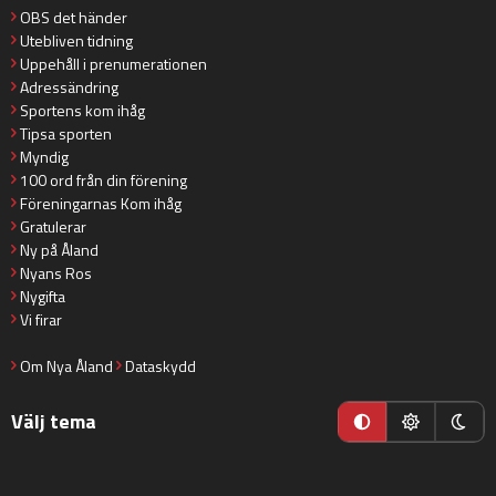
OBS det händer
Utebliven tidning
Uppehåll i prenumerationen
Adressändring
Sportens kom ihåg
Tipsa sporten
Myndig
100 ord från din förening
Föreningarnas Kom ihåg
Gratulerar
Ny på Åland
Nyans Ros
Nygifta
Vi firar
Om Nya Åland
Dataskydd
Välj tema