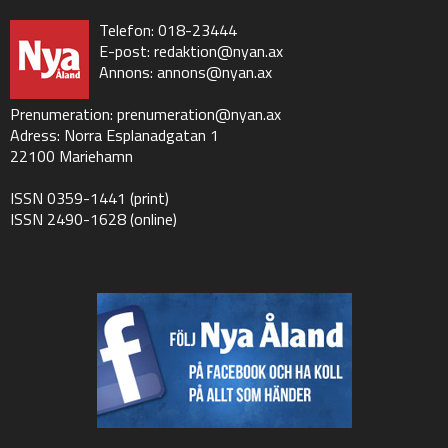
Telefon: 018-23444
E-post:
redaktion@nyan.ax
Annons:
annons@nyan.ax
Prenumeration:
prenumeration@nyan.ax
Adress: Norra Esplanadgatan 1
22100 Mariehamn
ISSN 0359-1441 (print)
ISSN 2490-1628 (online)