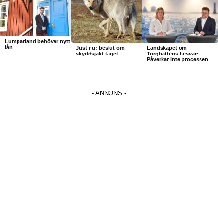
Lumparland behöver nytt
lån
Just nu: beslut om
Landskapet om
skyddsjakt taget
Torghattens besvär:
Påverkar inte processen