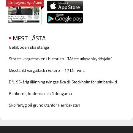
Läs dagens Nya Åland
MEST LÄSTA
Getaboden ska stänga
Största vargattacken i historien -”Måste utlysa skyddsjakt”
Misstänkt vargattack i Eckerö – 17 får rivna
DN: 96-årig ålänning tvingas åka till Stockholm för sitt bank-id
Bankerna, koderna och åldringarna
Skolfartyg på grund utanför Herröskatan