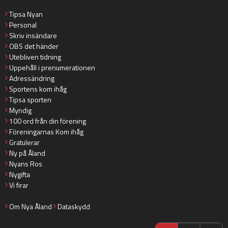
Tipsa Nyan
Personal
Skriv insändare
OBS det händer
Utebliven tidning
Uppehåll i prenumerationen
Adressändring
Sportens kom ihåg
Tipsa sporten
Myndig
100 ord från din förening
Föreningarnas Kom ihåg
Gratulerar
Ny på Åland
Nyans Ros
Nygifta
Vi firar
Om Nya Åland
Dataskydd