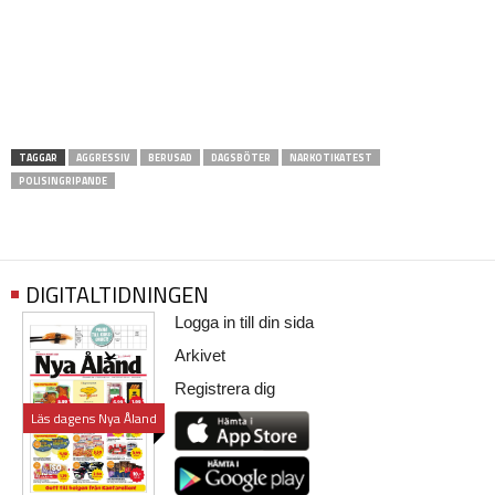
TAGGAR
AGGRESSIV
BERUSAD
DAGSBÖTER
NARKOTIKATEST
POLISINGRIPANDE
DIGITALTIDNINGEN
Logga in till din sida
Arkivet
Registrera dig
Läs dagens Nya Åland