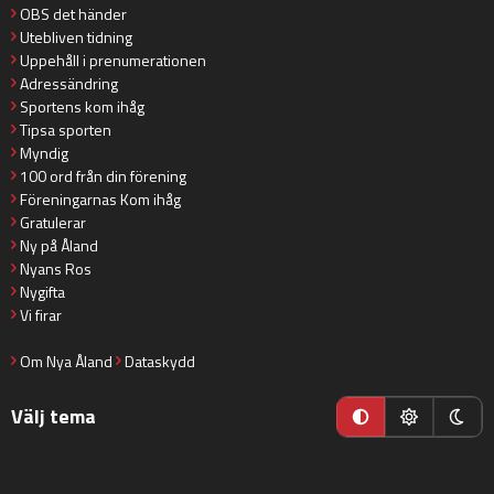
OBS det händer
Utebliven tidning
Uppehåll i prenumerationen
Adressändring
Sportens kom ihåg
Tipsa sporten
Myndig
100 ord från din förening
Föreningarnas Kom ihåg
Gratulerar
Ny på Åland
Nyans Ros
Nygifta
Vi firar
Om Nya Åland
Dataskydd
Välj tema