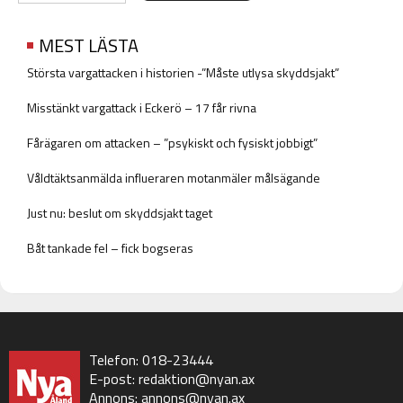
MEST LÄSTA
Största vargattacken i historien -”Måste utlysa skyddsjakt”
Misstänkt vargattack i Eckerö – 17 får rivna
Fårägaren om attacken – ”psykiskt och fysiskt jobbigt”
Våldtäktsanmälda influeraren motanmäler målsägande
Just nu: beslut om skyddsjakt taget
Båt tankade fel – fick bogseras
Telefon: 018-23444
E-post:
redaktion@nyan.ax
Annons:
annons@nyan.ax