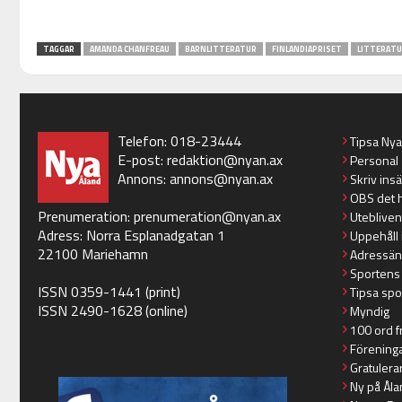
TAGGAR
AMANDA CHANFREAU
BARNLITTERATUR
FINLANDIAPRISET
LITTERATU
Telefon: 018-23444
Tipsa Ny
E-post:
redaktion@nyan.ax
Personal
Annons:
annons@nyan.ax
Skriv ins
OBS det 
Prenumeration:
prenumeration@nyan.ax
Utebliven
Adress: Norra Esplanadgatan 1
Uppehåll 
22100 Mariehamn
Adressän
Sportens
ISSN 0359-1441 (print)
Tipsa spo
ISSN 2490-1628 (online)
Myndig
100 ord f
Förening
Gratulera
Ny på Åla