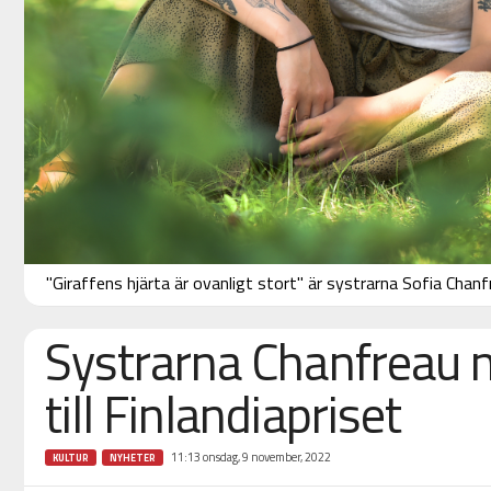
"Giraffens hjärta är ovanligt stort" är systrarna Sofia Chanf
Systrarna Chanfreau 
till Finlandiapriset
11:13 onsdag, 9 november, 2022
KULTUR
NYHETER