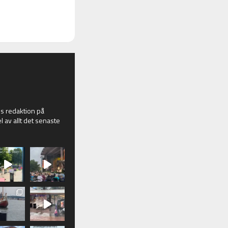
 redaktion på
l av allt det senaste