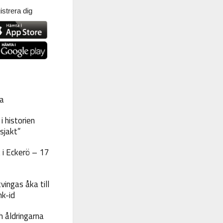
strera dig
a
 historien
sjakt”
 i Eckerö – 17
vingas åka till
nk-id
 åldringarna