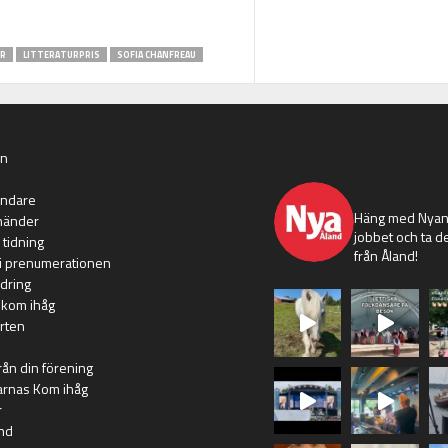
R
LITTERATURPRIS
SOFIA CHANFREAU
an
nyaaland
ändare
Häng med Nyans
händer
jobbet och ta de
 tidning
från Åland!
i prenumerationen
dring
 kom ihåg
rten
rån din förening
arnas Kom ihåg
r
nd