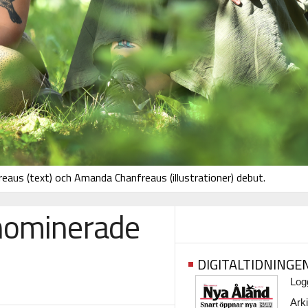
reaus (text) och Amanda Chanfreaus (illustrationer) debut.
nominerade
DIGITALTIDNINGE
Logg
Arki