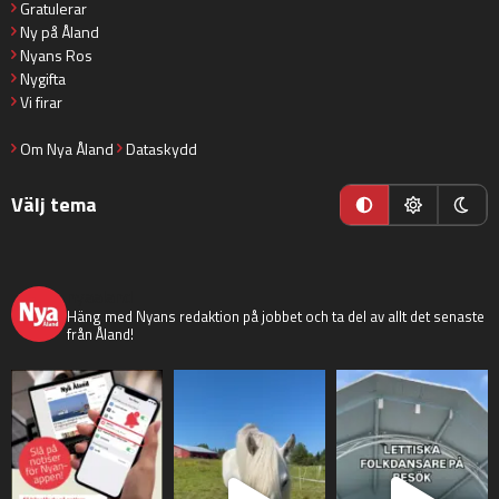
Gratulerar
Ny på Åland
Nyans Ros
Nygifta
Vi firar
Om Nya Åland
Dataskydd
Välj tema
nyaaland
Häng med Nyans redaktion på jobbet och ta del av allt det senaste
från Åland!