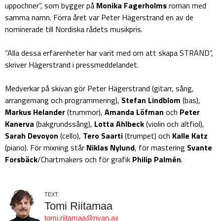
uppochner”, som bygger på
Monika Fagerholms
roman med
samma namn. Förra året var Peter Hägerstrand en av de
nominerade till Nordiska rådets musikpris.
”Alla dessa erfarenheter har varit med om att skapa STRAND”,
skriver Hägerstrand i pressmeddelandet.
Medverkar på skivan gör Peter Hägerstrand (gitarr, sång,
arrangemang och programmering),
Stefan Lindblom
(bas),
Markus Helander
(trummor),
Amanda Löfman
och
Peter
Kanerva
(bakgrundssång),
Lotta Ahlbeck
(violin och altfiol),
Sarah Devoyon
(cello),
Tero Saarti
(trumpet) och
Kalle Katz
(piano). För mixning står
Niklas Nylund
, för mastering
Svante
Forsbäck
/Chartmakers och för grafik
Philip Palmén
.
TEXT:
Tomi Riitamaa
tomi.riitamaa@nyan.ax