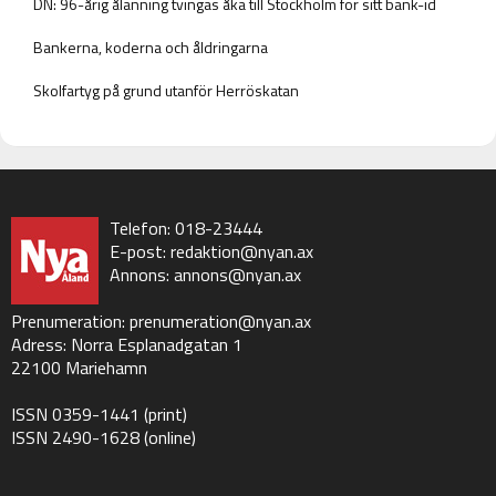
DN: 96-årig ålänning tvingas åka till Stockholm för sitt bank-id
Bankerna, koderna och åldringarna
Skolfartyg på grund utanför Herröskatan
Telefon: 018-23444
E-post:
redaktion@nyan.ax
Annons:
annons@nyan.ax
Prenumeration:
prenumeration@nyan.ax
Adress: Norra Esplanadgatan 1
22100 Mariehamn
ISSN 0359-1441 (print)
ISSN 2490-1628 (online)