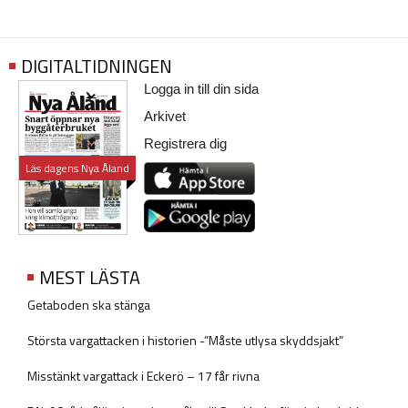
DIGITALTIDNINGEN
Logga in till din sida
Arkivet
Registrera dig
Läs dagens Nya Åland
MEST LÄSTA
Getaboden ska stänga
Största vargattacken i historien -”Måste utlysa skyddsjakt”
Misstänkt vargattack i Eckerö – 17 får rivna