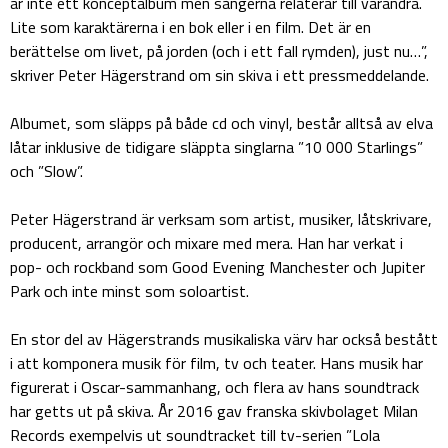
är inte ett konceptalbum men sångerna relaterar till varandra.
Lite som karaktärerna i en bok eller i en film. Det är en
berättelse om livet, på jorden (och i ett fall rymden), just nu…”,
skriver Peter Hägerstrand om sin skiva i ett pressmeddelande.
Albumet, som släpps på både cd och vinyl, består alltså av elva
låtar inklusive de tidigare släppta singlarna ”10 000 Starlings”
och ”Slow”.
Peter Hägerstrand är verksam som artist, musiker, låtskrivare,
producent, arrangör och mixare med mera. Han har verkat i
pop- och rockband som Good Evening Manchester och Jupiter
Park och inte minst som soloartist.
En stor del av Hägerstrands musikaliska värv har också bestått
i att komponera musik för film, tv och teater. Hans musik har
figurerat i Oscar-sammanhang, och flera av hans soundtrack
har getts ut på skiva. År 2016 gav franska skivbolaget Milan
Records exempelvis ut soundtracket till tv-serien ”Lola