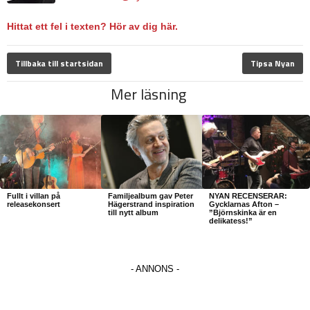
Hittat ett fel i texten? Hör av dig här.
Tillbaka till startsidan
Tipsa Nyan
Mer läsning
Fullt i villan på
Familjealbum gav Peter
NYAN RECENSERAR:
releasekonsert
Hägerstrand inspiration
Gycklarnas Afton –
till nytt album
”Björnskinka är en
delikatess!”