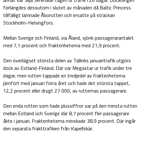
förlängdes dessutom i slutet av månaden då Baltic Princess
tillfälligt lämnade Åborutten och ersatte på sträckan
Stockholm-Helsingfors.
Mellan Sverige och Finland, via Åland, sjönk passagerarantalet
med 7,1 procent och fraktenheterna med 21,9 procent.
Den överlägset största delen av Tallinks januaritrafik utgörs
dock av Estland-Finland. Där var Megastar ur trafik under tre
dagar, men rutten tappade en tredjedel av fraktenheterna
jämfört med januari förra året och hade det största tappet,
12,2 procent eller drygt 27 000, av rutternas passagerare.
Den enda rutten som hade plussiffror var på den minsta rutten
mellan Estland och Sverige där 8,7 procent fler passagerare
åkte i januari. Fraktenheterna minskade 38,9 procent. Där ingår
den separata frakttrafiken från Kapellskär.