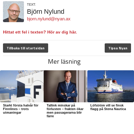
TEXT:
Björn Nylund
bjorn.nylund@nyan.ax
Hittat ett fel i texten? Hör av dig här.
Tillbaka till startsidan
Tipsa Nyan
Mer läsning
Starkt första halvår för
Tallink minskar på
Löfström vill se finsk
Finnlines – trots
förlusten – frakten ökar
flagg på Stena Nautica
utmaningar
men passagerarna blir
färre