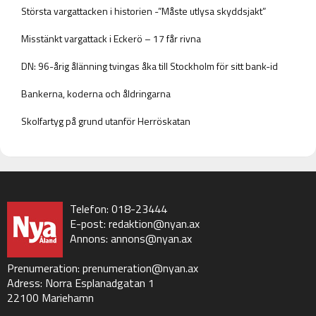
Största vargattacken i historien -”Måste utlysa skyddsjakt”
Misstänkt vargattack i Eckerö – 17 får rivna
DN: 96-årig ålänning tvingas åka till Stockholm för sitt bank-id
Bankerna, koderna och åldringarna
Skolfartyg på grund utanför Herröskatan
Telefon: 018-23444
E-post:
redaktion@nyan.ax
Annons:
annons@nyan.ax
Prenumeration:
prenumeration@nyan.ax
Adress: Norra Esplanadgatan 1
22100 Mariehamn