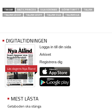
TAGGAR
BALTIC PRINCESS
SILJA SERENADE
SJÖFARTSNYTT
TALLINK
TALLINK GROUP
TALLINK GRUPP
TALLINK SILJA
TALLINKSILJA
DIGITALTIDNINGEN
Logga in till din sida
Arkivet
Registrera dig
Läs dagens Nya Åland
MEST LÄSTA
Getaboden ska stänga