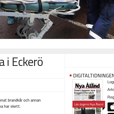
a i Eckerö
DIGITALTIDNINGE
Logg
Arki
Regi
annat brandkår och annan
Läs dagens Nya Åland
ka har skett.