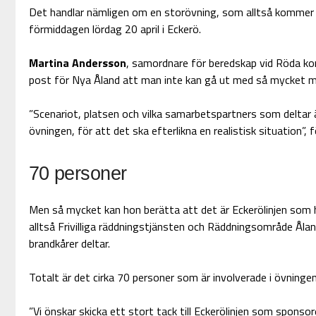
Det handlar nämligen om en storövning, som alltså kommer 
förmiddagen lördag 20 april i Eckerö.
Martina Andersson
, samordnare för beredskap vid Röda kor
post för Nya Åland att man inte kan gå ut med så mycket me
”Scenariot, platsen och vilka samarbetspartners som deltar är 
övningen, för att det ska efterlikna en realistisk situation”, f
70 personer
Men så mycket kan hon berätta att det är Eckerölinjen som har
alltså Frivilliga räddningstjänsten och Räddningsområde Ålan
brandkårer deltar.
Totalt är det cirka 70 personer som är involverade i övningen
”Vi önskar skicka ett stort tack till Eckerölinjen som sponsorera