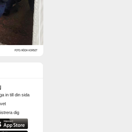
FOTO: RÖDA KORSET
N
a in till din sida
vet
strera dig