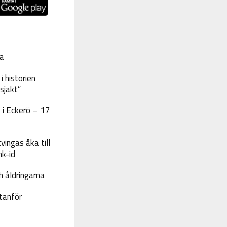
a
 historien
sjakt”
 i Eckerö – 17
vingas åka till
nk-id
 åldringarna
tanför