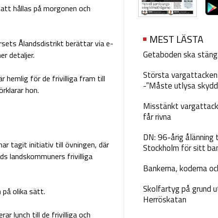
att hållas på morgonen och
MEST LÄSTA
sets Ålandsdistrikt berättar via e-
Getaboden ska stäng
r detaljer.
Största vargattacken i
hemlig för de frivilliga fram till
-”Måste utlysa skydd
örklarar hon.
Misstänkt vargattack
får rivna
DN: 96-årig ålänning t
 tagit initiativ till övningen, där
Stockholm för sitt ba
ds landskommuners frivilliga
Bankerna, koderna och
Skolfartyg på grund u
 på olika sätt.
Herröskatan
r lunch till de frivilliga och