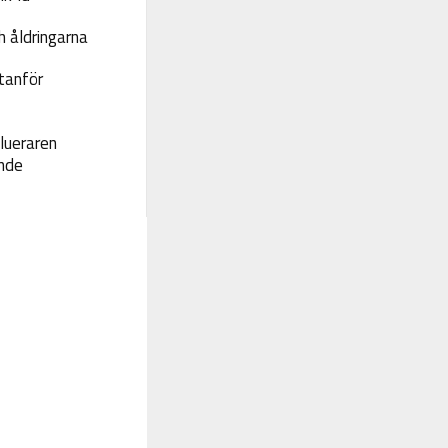
 åldringarna
tanför
lueraren
nde