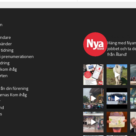
an
nyaaland
ändare
Häng med Nyans
händer
jobbet och ta de
 tidning
från Åland!
i prenumerationen
dring
 kom ihåg
rten
rån din förening
arnas Kom ihåg
r
nd
s