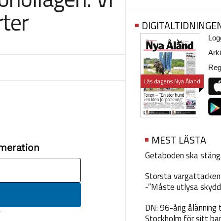
rter
DIGITALTIDNINGE
Logg
Arki
Regi
Läs dagens Nya Åland
MEST LÄSTA
Getaboden ska stäng
Största vargattacken i
-”Måste utlysa skydd
DN: 96-årig ålänning t
Stockholm för sitt ba