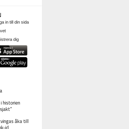
N
a in till din sida
vet
strera dig
a
 historien
sjakt”
vingas åka till
nk-id