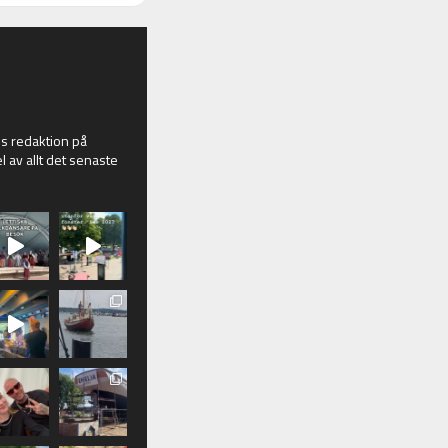
 redaktion på
l av allt det senaste