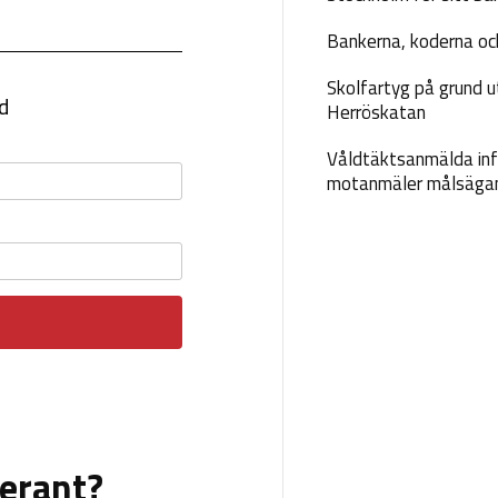
Bankerna, koderna och
Skolfartyg på grund u
Herröskatan
Våldtäktsanmälda inf
motanmäler målsäga