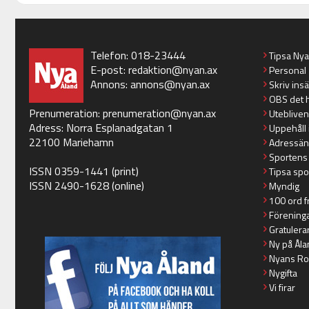
Telefon: 018-23444
Tipsa Ny
E-post:
redaktion@nyan.ax
Personal
Annons:
annons@nyan.ax
Skriv ins
OBS det 
Prenumeration:
prenumeration@nyan.ax
Utebliven
Adress: Norra Esplanadgatan 1
Uppehåll 
22100 Mariehamn
Adressän
Sportens
ISSN 0359-1441 (print)
Tipsa spo
ISSN 2490-1628 (online)
Myndig
100 ord f
Förening
Gratulera
Ny på Åla
Nyans Ro
Nygifta
Vi firar