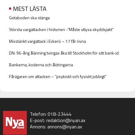
MEST LÄSTA
Getaboden ska stänga
Största vargattacken i historien -”Måste utlysa skyddsjakt”
Misstänkt vargattack i Eckerö – 17 får rivna
DN: 96-årig ålänning tvingas åka till Stockholm för sitt bank-id
Bankerna, koderna och åldringarna
Fårägaren om attacken – ”psykiskt och fysiskt jobbigt”
Telefon: 018-23444
E-post:
redaktion@nyan.ax
Annons:
annons@nyan.ax