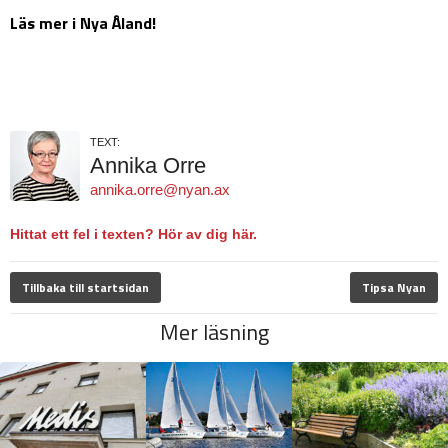
Läs mer i Nya Åland!
TEXT:
Annika Orre
annika.orre@nyan.ax
Hittat ett fel i texten? Hör av dig här.
Tillbaka till startsidan
Tipsa Nyan
Mer läsning