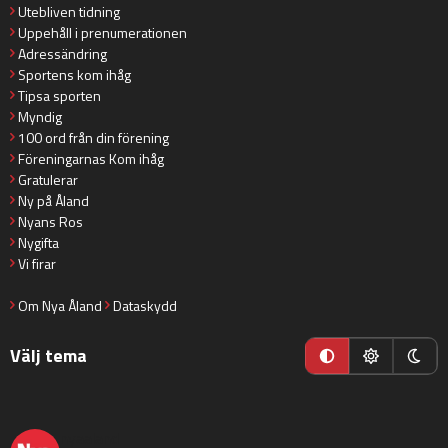
Utebliven tidning
Uppehåll i prenumerationen
Adressändring
Sportens kom ihåg
Tipsa sporten
Myndig
100 ord från din förening
Föreningarnas Kom ihåg
Gratulerar
Ny på Åland
Nyans Ros
Nygifta
Vi firar
Om Nya Åland
Dataskydd
Välj tema
nyaaland