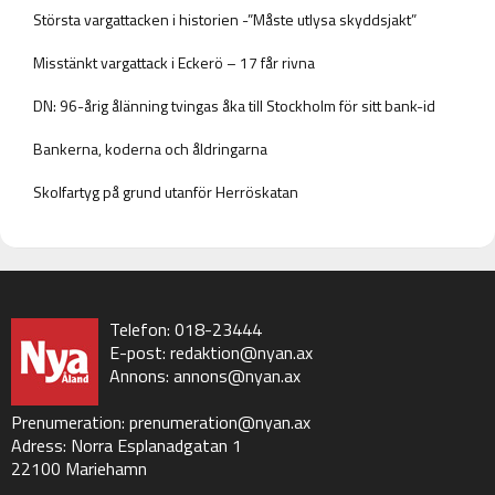
Största vargattacken i historien -”Måste utlysa skyddsjakt”
Misstänkt vargattack i Eckerö – 17 får rivna
DN: 96-årig ålänning tvingas åka till Stockholm för sitt bank-id
Bankerna, koderna och åldringarna
Skolfartyg på grund utanför Herröskatan
Telefon: 018-23444
E-post:
redaktion@nyan.ax
Annons:
annons@nyan.ax
Prenumeration:
prenumeration@nyan.ax
Adress: Norra Esplanadgatan 1
22100 Mariehamn