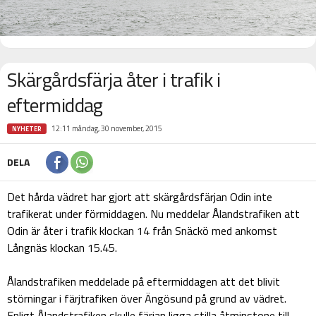
Skärgårdsfärja åter i trafik i
eftermiddag
12:11 måndag, 30 november, 2015
NYHETER
DELA
Det hårda vädret har gjort att skärgårdsfärjan Odin inte
trafikerat under förmiddagen. Nu meddelar Ålandstrafiken att
Odin är åter i trafik klockan 14 från Snäckö med ankomst
Långnäs klockan 15.45.
Ålandstrafiken meddelade på eftermiddagen att det blivit
störningar i färjtrafiken över Ängösund på grund av vädret.
Enligt Ålandstrafiken skulle färjan ligga stilla åtminstone till