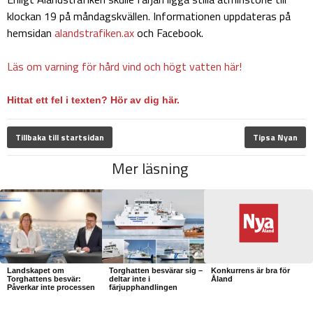
klockan 19 på måndagskvällen. Informationen uppdateras på
hemsidan
alandstrafiken.ax
och Facebook.
Läs om varning för hård vind och högt vatten här!
Hittat ett fel i texten? Hör av dig här.
Tillbaka till startsidan
Tipsa Nyan
Mer läsning
Landskapet om
Torghatten besvärar sig –
Konkurrens är bra för
Torghattens besvär:
deltar inte i
Åland
Påverkar inte processen
färjupphandlingen