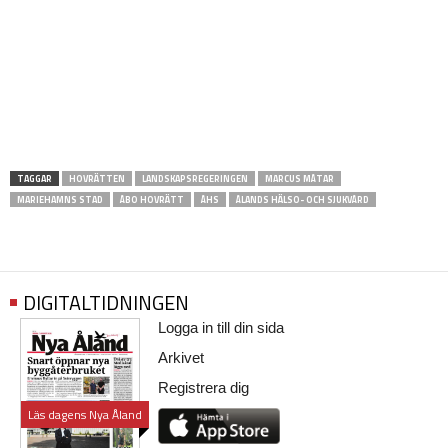
TAGGAR
HOVRÄTTEN
LANDSKAPSREGERINGEN
MARCUS MÅTAR
MARIEHAMNS STAD
ÅBO HOVRÄTT
ÅHS
ÅLANDS HÄLSO- OCH SJUKVÅRD
DIGITALTIDNINGEN
Logga in till din sida
Arkivet
Registrera dig
Läs dagens Nya Åland