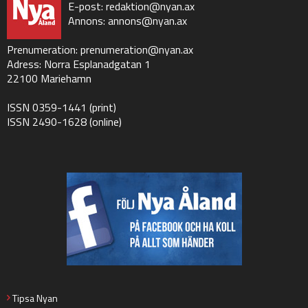
E-post:
redaktion@nyan.ax
Annons:
annons@nyan.ax
Prenumeration:
prenumeration@nyan.ax
Adress: Norra Esplanadgatan 1
22100 Mariehamn
ISSN 0359-1441 (print)
ISSN 2490-1628 (online)
Tipsa Nyan