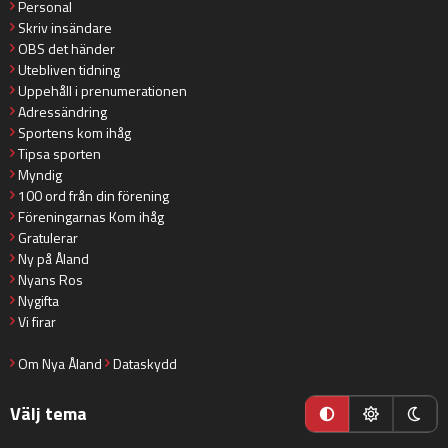
Personal
Skriv insändare
OBS det händer
Utebliven tidning
Uppehåll i prenumerationen
Adressändring
Sportens kom ihåg
Tipsa sporten
Myndig
100 ord från din förening
Föreningarnas Kom ihåg
Gratulerar
Ny på Åland
Nyans Ros
Nygifta
Vi firar
Om Nya Åland
Dataskydd
Välj tema